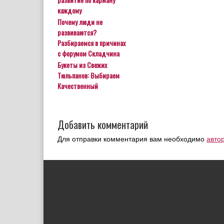
каждому
Почему люди не
развиваются?
Разбираемся в причинах
с форумом Складчина
Букеты из Свежих
Тюльпанов: Выбираем
Качественный
Добавить комментарий
Для отправки комментария вам необходимо
авто