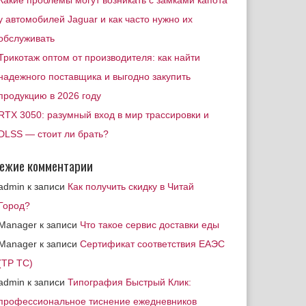
Какие проблемы могут возникать с замками капота
у автомобилей Jaguar и как часто нужно их
обслуживать
Трикотаж оптом от производителя: как найти
надежного поставщика и выгодно закупить
продукцию в 2026 году
RTX 3050: разумный вход в мир трассировки и
DLSS — стоит ли брать?
ежие комментарии
admin
к записи
Как получить скидку в Читай
Город?
Manager
к записи
Что такое сервис доставки еды
Manager
к записи
Сертификат соответствия ЕАЭС
(ТР ТС)
admin
к записи
Типография Быстрый Клик:
профессиональное тиснение ежедневников