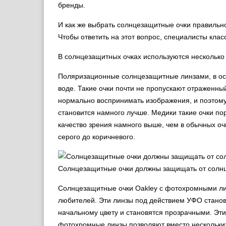
бренды.
И как же выбрать солнцезащитные очки правильно
Чтобы ответить на этот вопрос, специалисты кла
В солнцезащитных очках используются несколько
Поляризационные солнцезащитные линзами, в ос
воде. Такие очки почти не пропускают отраженны
нормально воспринимать изображения, и поэтом
становится намного лучше. Медики такие очки по
качество зрения намного выше, чем в обычных о
серого до коричневого.
Солнцезащитные очки должны защищать от солн
Солнцезащитные очки Oakley с фотохромными ли
любителей. Эти линзы под действием УФО станов
начальному цвету и становятся прозрачными. Эти 
фотохромные линзы позволяют вместо нескольких