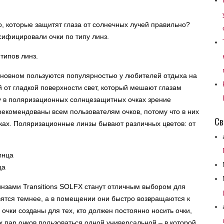
, которые защитят глаза от солнечных лучей правильно?
ссифицировали очки по типу линз.
 типов линз.
новном пользуются популярностью у любителей отдыха на
й от гладкой поверхности свет, который мешают глазам
у в поляризационных солнцезащитных очках зрение
рекомендованы всем пользователям очков, потому что в них
Св
чках. Поляризационные линзы бывают различных цветов: от
ца
нзами Transitions SOLFX станут отличным выбором для
ятся темнее, а в помещении они быстро возвращаются к
очки созданы для тех, кто должен постоянно носить очки,
 пар очков пользоваться одной универсальной – в которой