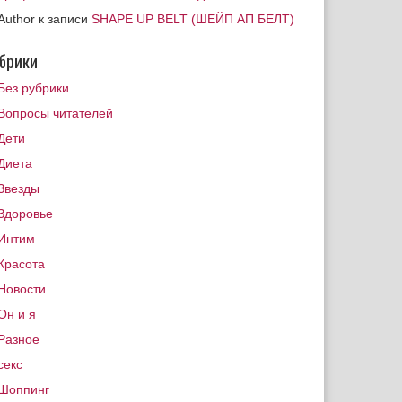
Author
к записи
SHAPE UP BELT (ШЕЙП АП БЕЛТ)
брики
Без рубрики
Вопросы читателей
Дети
Диета
Звезды
Здоровье
Интим
Красота
Новости
Он и я
Разное
секс
Шоппинг