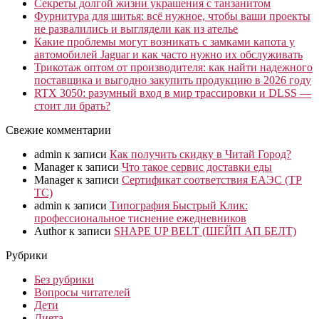
Секреты долгой жизни украшения с танзанитом
Фурнитура для шитья: всё нужное, чтобы ваши проекты
не развалились и выглядели как из ателье
Какие проблемы могут возникать с замками капота у
автомобилей Jaguar и как часто нужно их обслуживать
Трикотаж оптом от производителя: как найти надежного
поставщика и выгодно закупить продукцию в 2026 году
RTX 3050: разумный вход в мир трассировки и DLSS —
стоит ли брать?
Свежие комментарии
admin
к записи
Как получить скидку в Читай Город?
Manager
к записи
Что такое сервис доставки еды
Manager
к записи
Сертификат соответствия ЕАЭС (ТР
ТС)
admin
к записи
Типография Быстрый Клик:
профессиональное тиснение ежедневников
Author
к записи
SHAPE UP BELT (ШЕЙП АП БЕЛТ)
Рубрики
Без рубрики
Вопросы читателей
Дети
Диета