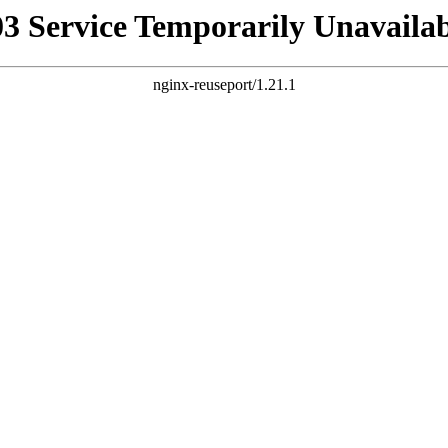
03 Service Temporarily Unavailab
nginx-reuseport/1.21.1