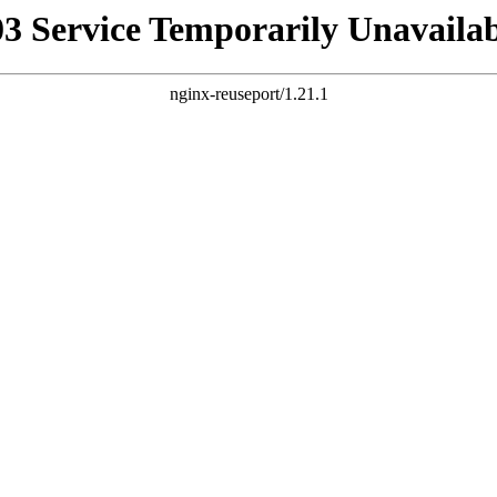
03 Service Temporarily Unavailab
nginx-reuseport/1.21.1