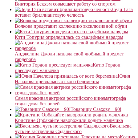
Виктория Бекхэм совмещает работу со спортом
Леди Гага
вставит бриллиантовую челюсть
Волкова представит коллекцию эксклюзивной обуви
Кэти Топурия определилась со свадебным нарядом
Анджелина Джоли назвала свой любимый предмет
гардероба
Катю Гордон
преследует маньячка
Юлия
Началова призналась от кого беременна
Самая красивая актриса российского кинематографа
сидит дома без ролей
Товарищу Саахову – 90!
Кристине Орбакайте наворожили родить мальчика
Васильева
чуть не застрелила Садальского
Ксения