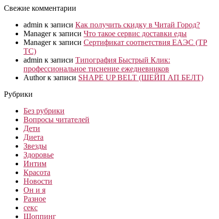
Свежие комментарии
admin
к записи
Как получить скидку в Читай Город?
Manager
к записи
Что такое сервис доставки еды
Manager
к записи
Сертификат соответствия ЕАЭС (ТР
ТС)
admin
к записи
Типография Быстрый Клик:
профессиональное тиснение ежедневников
Author
к записи
SHAPE UP BELT (ШЕЙП АП БЕЛТ)
Рубрики
Без рубрики
Вопросы читателей
Дети
Диета
Звезды
Здоровье
Интим
Красота
Новости
Он и я
Разное
секс
Шоппинг