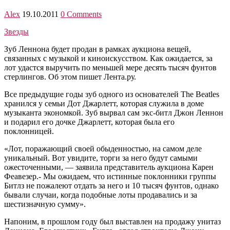
Alex
19.10.2011
0 Comments
Звезды
Зуб Леннона будет продан в рамках аукциона вещей,
связанных с музыкой и киноискусством. Как ожидается, за
лот удастся выручить по меньшей мере десять тысяч фунтов
стерлингов. Об этом пишет Лента.ру.
Все предыдущие годы зуб одного из основателей The Beatles
хранился у семьи Дот Джарлетт, которая служила в доме
музыканта экономкой. Зуб вырвал сам экс-битл Джон Леннон
и подарил его дочке Джарлетт, которая была его
поклонницей.
«Лот, поражающий своей обыденностью, на самом деле
уникальный. Вот увидите, торги за него будут самыми
ожесточенными, — заявила представитель аукциона Карен
Феавезер.- Мы ожидаем, что истинные поклонники группы
Битлз не пожалеют отдать за него и 10 тысяч фунтов, однако
бывали случаи, когда подобные лоты продавались и за
шестизначную сумму».
Напоним, в прошлом году был выставлен на продажу унитаз