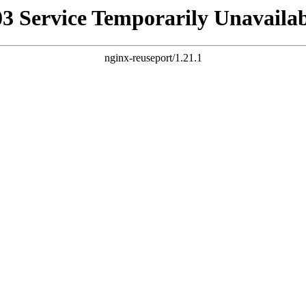
03 Service Temporarily Unavailab
nginx-reuseport/1.21.1