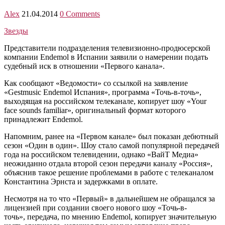
Alex
21.04.2014
0 Comments
Звезды
Представители подразделения телевизионно-продюсерской
компании Endemol в Испании заявили о намерении подать
судебный иск в отношении «Первого канала».
Как сообщают «Ведомости» со ссылкой на заявление
«Gestmusic Endemol Испания», программа «Точь-в-точь»,
выходящая на российском телеканале, копирует шоу «Your
face sounds familiar», оригинальный формат которого
принадлежит Endemol.
Напомним, ранее на «Первом канале» был показан дебютный
сезон «Один в один». Шоу стало самой популярной передачей
года на российском телевидении, однако «ВайТ Медиа»
неожиданно отдала второй сезон передачи каналу «Россия»,
объяснив такое решение проблемами в работе с телеканалом
Константина Эрнста и задержками в оплате.
Несмотря на то что «Первый» в дальнейшем не обращался за
лицензией при создании своего нового шоу «Точь-в-
точь», передача, по мнению Endemol, копирует значительную