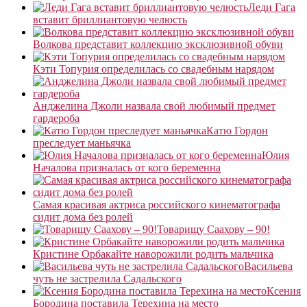
Леди Гага
вставит бриллиантовую челюсть
Волкова представит коллекцию эксклюзивной обуви
Кэти Топурия определилась со свадебным нарядом
Анджелина Джоли назвала свой любимый предмет
гардероба
Катю Гордон
преследует маньячка
Юлия
Началова призналась от кого беременна
Самая красивая актриса российского кинематографа
сидит дома без ролей
Товарищу Саахову – 90!
Кристине Орбакайте наворожили родить мальчика
Васильева
чуть не застрелила Садальского
Ксения
Бородина поставила Терехина на место