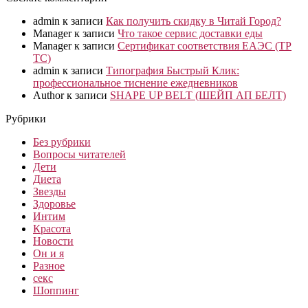
admin
к записи
Как получить скидку в Читай Город?
Manager
к записи
Что такое сервис доставки еды
Manager
к записи
Сертификат соответствия ЕАЭС (ТР
ТС)
admin
к записи
Типография Быстрый Клик:
профессиональное тиснение ежедневников
Author
к записи
SHAPE UP BELT (ШЕЙП АП БЕЛТ)
Рубрики
Без рубрики
Вопросы читателей
Дети
Диета
Звезды
Здоровье
Интим
Красота
Новости
Он и я
Разное
секс
Шоппинг