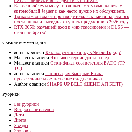
не развалились и выглядели как из ателье
Какие проблемы могут возникать с замками капота у
автомобилей Jaguar и как часто нужно их обслуживать
Трикотаж оптом от производителя: как найти надежного
поставщика и выгодно закупить продукцию в 2026 году
RTX 3050: разумный вход в мир трассировки и DLSS —
стоит ли брать?
Свежие комментарии
admin
к записи
Как получить скидку в Читай Город?
Manager
к записи
Что такое сервис доставки еды
Manager
к записи
Сертификат соответствия ЕАЭС (ТР
ТС)
admin
к записи
Типография Быстрый Клик:
профессиональное тиснение ежедневников
Author
к записи
SHAPE UP BELT (ШЕЙП АП БЕЛТ)
Рубрики
Без рубрики
Вопросы читателей
Дети
Диета
Звезды
Здоровье