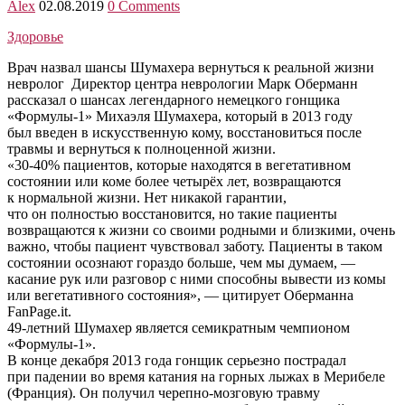
Alex
02.08.2019
0 Comments
Здоровье
Врач назвал шансы Шумахера вернуться к реальной жизни
невролог Директор центра неврологии Марк Оберманн
рассказал о шансах легендарного немецкого гонщика
«Формулы-1» Михаэля Шумахера, который в 2013 году
был введен в искусственную кому, восстановиться после
травмы и вернуться к полноценной жизни.
«30-40% пациентов, которые находятся в вегетативном
состоянии или коме более четырёх лет, возвращаются
к нормальной жизни. Нет никакой гарантии,
что он полностью восстановится, но такие пациенты
возвращаются к жизни со своими родными и близкими, очень
важно, чтобы пациент чувствовал заботу. Пациенты в таком
состоянии осознают гораздо больше, чем мы думаем, —
касание рук или разговор с ними способны вывести из комы
или вегетативного состояния», — цитирует Оберманна
FanPage.it.
49-летний Шумахер является семикратным чемпионом
«Формулы-1».
В конце декабря 2013 года гонщик серьезно пострадал
при падении во время катания на горных лыжах в Мерибеле
(Франция). Он получил черепно-мозговую травму