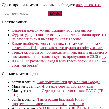
Для отправки комментария вам необходимо
авторизоваться
.
Свежие записи
Секреты долгой жизни украшения с танзанитом
Фурнитура для шитья: всё нужное, чтобы ваши проекты
не развалились и выглядели как из ателье
Какие проблемы могут возникать с замками капота у
автомобилей Jaguar и как часто нужно их обслуживать
Трикотаж оптом от производителя: как найти надежного
поставщика и выгодно закупить продукцию в 2026 году
RTX 3050: разумный вход в мир трассировки и DLSS —
стоит ли брать?
Свежие комментарии
admin
к записи
Как получить скидку в Читай Город?
Manager
к записи
Что такое сервис доставки еды
Manager
к записи
Сертификат соответствия ЕАЭС (ТР
ТС)
admin
к записи
Типография Быстрый Клик:
профессиональное тиснение ежедневников
Author
к записи
SHAPE UP BELT (ШЕЙП АП БЕЛТ)