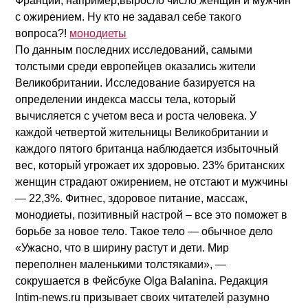
Франции, например,выросло число женщин и мужчин
с ожирением. Ну кто не задавал себе такого
вопроса?!
монодиеты
По данным последних исследований, самыми
толстыми среди европейцев оказались жители
Великобритании. Исследование базируется на
определении индекса массы тела, который
вычисляется с учетом веса и роста человека. У
каждой четвертой жительницы Великобритании и
каждого пятого британца наблюдается избыточный
вес, который угрожает их здоровью. 23% британских
женщин страдают ожирением, не отстают и мужчины
— 22,3%. Фитнес, здоровое питание, массаж,
монодиеты, позитивный настрой – все это поможет в
борьбе за новое тело. Такое тело — обычное дело
«Ужасно, что в ширину растут и дети. Мир
переполнен маленькими толстяками», —
сокрушается в Фейсбуке Olga Balanina. Редакция
Intim-news.ru призывает своих читателей разумно