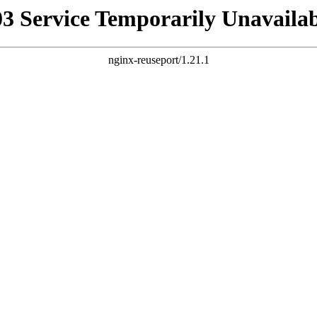
03 Service Temporarily Unavailab
nginx-reuseport/1.21.1