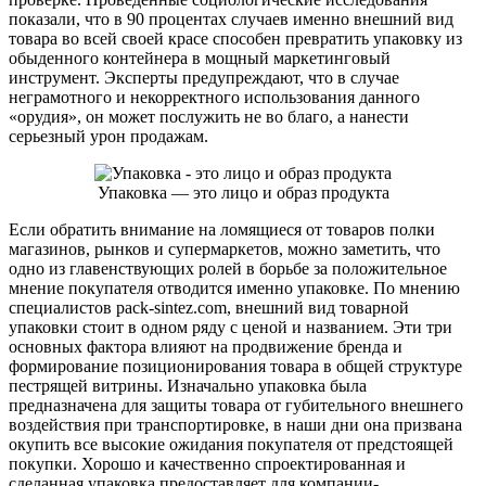
показали, что в 90 процентах случаев именно внешний вид
товара во всей своей красе способен превратить упаковку из
обыденного контейнера в мощный маркетинговый
инструмент. Эксперты предупреждают, что в случае
неграмотного и некорректного использования данного
«орудия», он может послужить не во благо, а нанести
серьезный урон продажам.
Упаковка — это лицо и образ продукта
Если обратить внимание на ломящиеся от товаров полки
магазинов, рынков и супермаркетов, можно заметить, что
одно из главенствующих ролей в борьбе за положительное
мнение покупателя отводится именно упаковке. По мнению
специалистов pack-sintez.com, внешний вид товарной
упаковки стоит в одном ряду с ценой и названием. Эти три
основных фактора влияют на продвижение бренда и
формирование позиционирования товара в общей структуре
пестрящей витрины. Изначально упаковка была
предназначена для защиты товара от губительного внешнего
воздействия при транспортировке, в наши дни она призвана
окупить все высокие ожидания покупателя от предстоящей
покупки. Хорошо и качественно спроектированная и
сделанная упаковка предоставляет для компании-