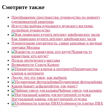
Смотрите также
Преображение пространства: руководство по ремонту
однокомнатной квартиры
Искусства выбора идеального мужского костюма:
подробное руководство
Как правильно купить реплику швейцарских часов
Пленительная элегантность: самые красивые и модные
девушки Москвы
Каракуль vs
каракульча: кто круче?
Польза эротического массажа
Возможности Старда Казино
Преимущества
клипов в интернете
Дилдо: что это такое, как выбрать
Подарочные фотоальбомы
Каким бывает асфальтобетон для дорог?
Чайные смеси для кальяна
Натуральный камень для внутренней отделки
Особенности плитки ПВХ