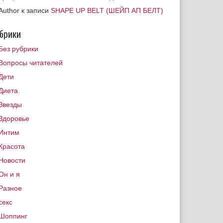
Author
к записи
SHAPE UP BELT (ШЕЙП АП БЕЛТ)
брики
Без рубрики
Вопросы читателей
Дети
Диета
Звезды
Здоровье
Интим
Красота
Новости
Он и я
Разное
секс
Шоппинг