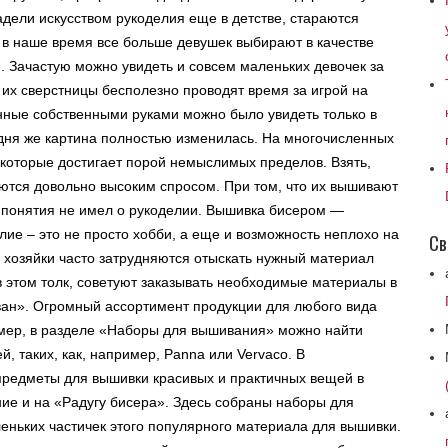
дели искусством рукоделия еще в детстве, стараются
в наше время все больше девушек выбирают в качестве
. Зачастую можно увидеть и совсем маленьких девочек за
 их сверстницы бесполезно проводят время за игрой на
ные собственными руками можно было увидеть только в
одня же картина полностью изменилась. На многочисленных
 которые достигает порой немыслимых пределов. Взять,
ются довольно высоким спросом. При том, что их вышивают
и понятия не имел о рукоделии. Вышивка бисером —
лие – это не просто хобби, а еще и возможность неплохо на
Св
) хозяйки часто затрудняются отыскать нужный материал
т в этом толк, советуют заказывать необходимые материалы в
ван». Огромный ассортимент продукции для любого вида
имер, в разделе «Наборы для вышивания» можно найти
, таких, как, например, Panna или Vervaco. В
предметы для вышивки красивых и практичных вещей в
ие и на «Радугу бисера». Здесь собраны наборы для
ньких частичек этого популярного материала для вышивки.