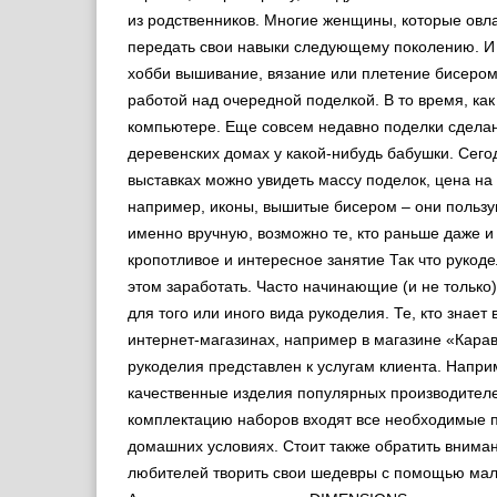
из родственников. Многие женщины, которые овла
передать свои навыки следующему поколению. И 
хобби вышивание, вязание или плетение бисером
работой над очередной поделкой. В то время, как
компьютере. Еще совсем недавно поделки сделан
деревенских домах у какой-нибудь бабушки. Сег
выставках можно увидеть массу поделок, цена на
например, иконы, вышитые бисером – они пользу
именно вручную, возможно те, кто раньше даже 
кропотливое и интересное занятие Так что рукоде
этом заработать. Часто начинающие (и не только
для того или иного вида рукоделия. Те, кто знае
интернет-магазинах, например в магазине «Кара
рукоделия представлен к услугам клиента. Напр
качественные изделия популярных производителей
комплектацию наборов входят все необходимые 
домашних условиях. Стоит также обратить вниман
любителей творить свои шедевры с помощью мале