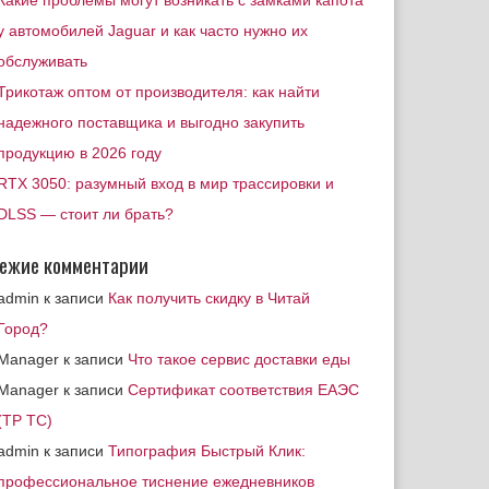
Какие проблемы могут возникать с замками капота
у автомобилей Jaguar и как часто нужно их
обслуживать
Трикотаж оптом от производителя: как найти
надежного поставщика и выгодно закупить
продукцию в 2026 году
RTX 3050: разумный вход в мир трассировки и
DLSS — стоит ли брать?
ежие комментарии
admin
к записи
Как получить скидку в Читай
Город?
Manager
к записи
Что такое сервис доставки еды
Manager
к записи
Сертификат соответствия ЕАЭС
(ТР ТС)
admin
к записи
Типография Быстрый Клик:
профессиональное тиснение ежедневников