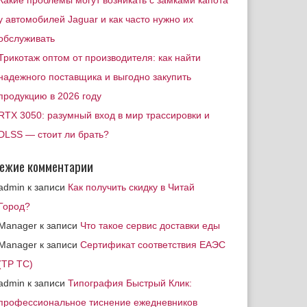
Какие проблемы могут возникать с замками капота
у автомобилей Jaguar и как часто нужно их
обслуживать
Трикотаж оптом от производителя: как найти
надежного поставщика и выгодно закупить
продукцию в 2026 году
RTX 3050: разумный вход в мир трассировки и
DLSS — стоит ли брать?
ежие комментарии
admin
к записи
Как получить скидку в Читай
Город?
Manager
к записи
Что такое сервис доставки еды
Manager
к записи
Сертификат соответствия ЕАЭС
(ТР ТС)
admin
к записи
Типография Быстрый Клик:
профессиональное тиснение ежедневников