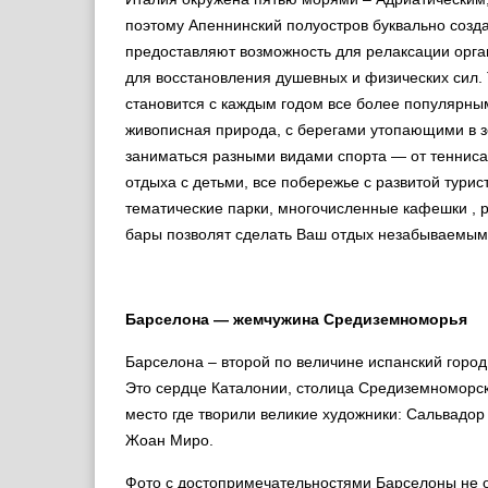
поэтому Апеннинский полуостров буквально созда
предоставляют возможность для релаксации орг
для восстановления душевных и физических сил. 
становится с каждым годом все более популярны
живописная природа, с берегами утопающими в з
заниматься разными видами спорта — от тенниса 
отдыха с детьми, все побережье с развитой тури
тематические парки, многочисленные кафешки ,
бары позволят сделать Ваш отдых незабываемым
Барселона — жемчужина Средиземноморья
Барселона – второй по величине испанский город
Это сердце Каталонии, столица Средиземноморско
место где творили великие художники: Сальвадор
Жоан Миро.
Фото с достопримечательностями Барселоны не 