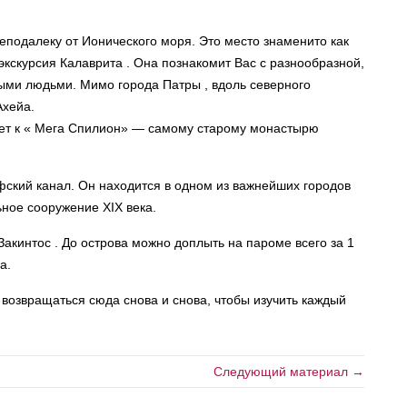
одалеку от Ионического моря. Это место знаменито как
кскурсия Калаврита . Она познакомит Вас с разнообразной,
ыми людьми. Мимо города Патры , вдоль северного
Ахейа.
ет к « Мега Спилион» — самому старому монастырю
фский канал. Он находится в одном из важнейших городов
ное сооружение XIX века.
Закинтос . До острова можно доплыть на пароме всего за 1
а.
 возвращаться сюда снова и снова, чтобы изучить каждый
Следующий материал →