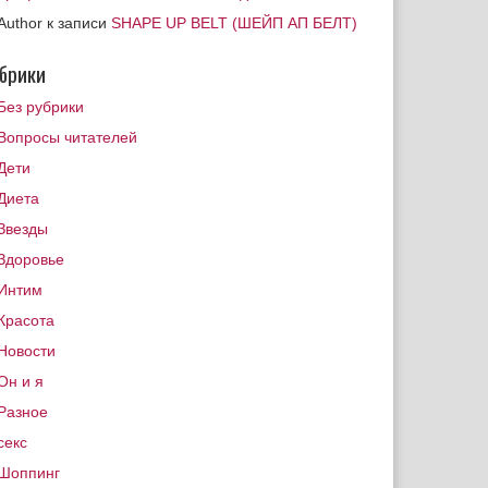
Author
к записи
SHAPE UP BELT (ШЕЙП АП БЕЛТ)
брики
Без рубрики
Вопросы читателей
Дети
Диета
Звезды
Здоровье
Интим
Красота
Новости
Он и я
Разное
секс
Шоппинг