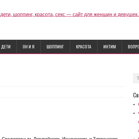
ДЕТИ
ОН И Я
ШОППИНГ
КРАСОТА
ИНТИМ
ВОПР
Св
 Средиземным, Лигурийским, Ионическим, и Тирренским ,