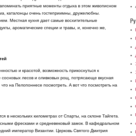
напоминать приятные моменты отдыха в этом живописном
дома, каталонцы очень гостеприимны, дружелюбны.
Ру
пием. Местная кухня дает самые восхитительные
укты, ароматические специи и травы, и, конечно же,
тей
нностью и красотой, возможность прикоснуться к
е сосновых лесов и оливковых рощ, потрясающе вкусная
 что на Пелопоннесе посмотреть. А вот что посмотреть на
ся в нескольких километрах от Спарты, на склоне Тайгета.
расными фресками и средневековый замок. В кафедральном
дний император Византии. Церковь Святого Дмитрия