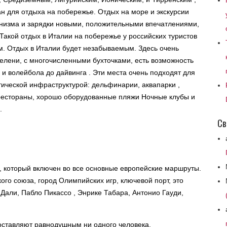
н для отдыха на побережье. Отдых на море и экскурсии
анизма и зарядки новыми, положительными впечатлениями,
Такой отдых в Италии на побережье у российских туристов
м. Отдых в Италии будет незабываемым. Здесь очень
елени, с многочисленными бухточками, есть возможность
и волейбола до дайвинга . Эти места очень подходят для
стической инфраструктурой: дельфинарии, аквапарки ,
 рестораны, хорошо оборудованные пляжи Ночные клубы и
.
Св
, который включен во все основные европейские маршруты.
го союза, город Олимпийских игр, ключевой порт, это
 Дали, Пабло Пикассо , Энрике Табара, Антонио Гауди,
оставляют равнодушным ни одного человека.