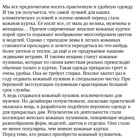
Мы все предпочитаем носить практичную и удобную одежду.
И так уж получается, что самой лучшей для наших
климатических условий в осенне-зимний период стала
кожаная куртка. Её носят все, от мала до велика, мужчины и
женщины… Причем современные женские кожаные куртки
порой просто поражают воображение многообразием цветов
и моделей. Однако с приходом зимы в легких кожанках
становится прохладно и хочется переодеться во что-нибудь
более уютное и теплое, да ещё и не продуваемое нашими
ледяными ветрами. И такими вещами станут кожаные
пуховики, которые по своим качествам реально превосходят
обычные пальто и куртки. Такая одежда прекрасно греет и
очень удобна. Она не требует стирки. Вполне хватит раз в
году отдавать кожаный пуховик в специальную чистку. При
бережной эксплуатации пуховикам гарантирован большой
срок службы.
А ведь создавался кожаный пуховик исключительно для
мужчин. Но дизайнеры почувствовали, насколько практичной
оказалась вещь, и разработали подобную верхнюю одежду и
для прекрасных дам. Результатом их деятельности стали
коллекции женских кожаных пуховиков, покоряющие модниц
разнообразием форм, моделей, цветов и отделки. Они стали
не менее популярны, чем зимние кожаные куртки.
Перед теми, кто решил приобрести кожаный пуховичок,