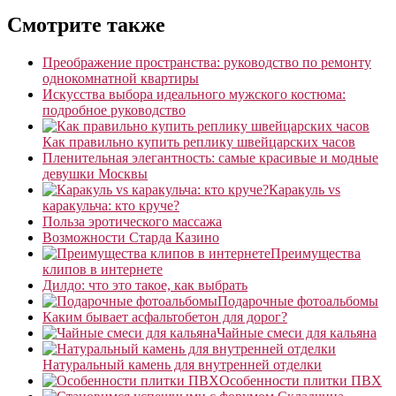
Смотрите также
Преображение пространства: руководство по ремонту
однокомнатной квартиры
Искусства выбора идеального мужского костюма:
подробное руководство
Как правильно купить реплику швейцарских часов
Пленительная элегантность: самые красивые и модные
девушки Москвы
Каракуль vs
каракульча: кто круче?
Польза эротического массажа
Возможности Старда Казино
Преимущества
клипов в интернете
Дилдо: что это такое, как выбрать
Подарочные фотоальбомы
Каким бывает асфальтобетон для дорог?
Чайные смеси для кальяна
Натуральный камень для внутренней отделки
Особенности плитки ПВХ