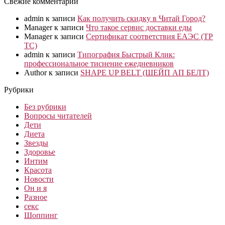
Свежие комментарии
admin
к записи
Как получить скидку в Читай Город?
Manager
к записи
Что такое сервис доставки еды
Manager
к записи
Сертификат соответствия ЕАЭС (ТР
ТС)
admin
к записи
Типография Быстрый Клик:
профессиональное тиснение ежедневников
Author
к записи
SHAPE UP BELT (ШЕЙП АП БЕЛТ)
Рубрики
Без рубрики
Вопросы читателей
Дети
Диета
Звезды
Здоровье
Интим
Красота
Новости
Он и я
Разное
секс
Шоппинг