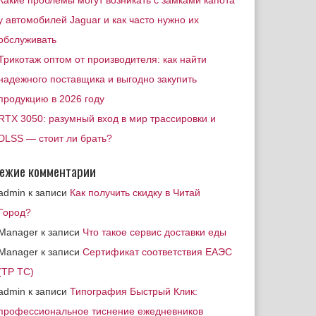
Какие проблемы могут возникать с замками капота
у автомобилей Jaguar и как часто нужно их
обслуживать
Трикотаж оптом от производителя: как найти
надежного поставщика и выгодно закупить
продукцию в 2026 году
RTX 3050: разумный вход в мир трассировки и
DLSS — стоит ли брать?
ежие комментарии
admin
к записи
Как получить скидку в Читай
Город?
Manager
к записи
Что такое сервис доставки еды
Manager
к записи
Сертификат соответствия ЕАЭС
(ТР ТС)
admin
к записи
Типография Быстрый Клик:
профессиональное тиснение ежедневников