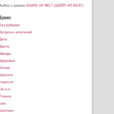
Author
к записи
SHAPE UP BELT (ШЕЙП АП БЕЛТ)
брики
Без рубрики
Вопросы читателей
Дети
Диета
Звезды
Здоровье
Интим
Красота
Новости
Он и я
Разное
секс
Шоппинг