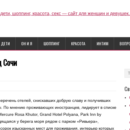
ДЕТИ
ОН И Я
ШОППИНГ
КРАСОТА
ИНТИМ
ВОПР
ц Сочи
Св
перечень отелей, снискавших добрую славу и получивших
 По мнению проживающих иностранцев, лидирует в списке
ercure Rosa Khutor, Grand Hotel Polyana, Park Inn by
одящаяся у берега моря рядом с парком «Ривьера»,
 сорок изысканных мест для проживания, интерьер которых