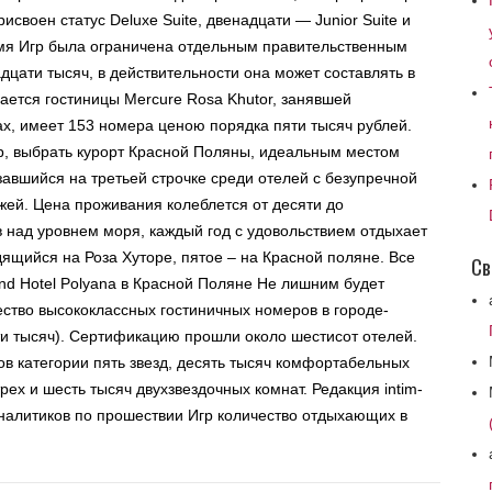
своен статус Deluxe Suite, двенадцати — Junior Suite и
емя Игр была ограничена отдельным правительственным
цати тысяч, в действительности она может составлять в
сается гостиницы Mercure Rosa Khutor, занявшей
х, имеет 153 номера ценою порядка пяти тысяч рублей.
р, выбрать курорт Красной Поляны, идеальным местом
завшийся на третьей строчке среди отелей с безупречной
джей. Цена проживания колеблется от десяти до
в над уровнем моря, каждый год с удовольствием отдыхает
дящийся на Роза Хуторе, пятое – на Красной поляне. Все
Св
nd Hotel Polyana в Красной Поляне Не лишним будет
ество высококлассных гостиничных номеров в городе-
ати тысяч). Сертификацию прошли около шестисот отелей.
ов категории пять звезд, десять тысяч комфортабельных
рех и шесть тысяч двухзвездочных комнат. Редакция intim-
 аналитиков по прошествии Игр количество отдыхающих в