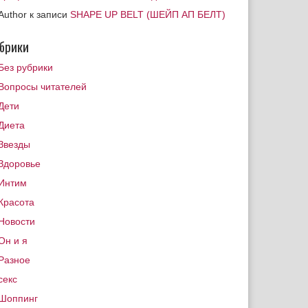
Author
к записи
SHAPE UP BELT (ШЕЙП АП БЕЛТ)
брики
Без рубрики
Вопросы читателей
Дети
Диета
Звезды
Здоровье
Интим
Красота
Новости
Он и я
Разное
секс
Шоппинг