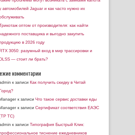
Какие проблемы могут возникать с замками капота
у автомобилей Jaguar и как часто нужно их
обслуживать
Трикотаж оптом от производителя: как найти
надежного поставщика и выгодно закупить
продукцию в 2026 году
RTX 3050: разумный вход в мир трассировки и
DLSS — стоит ли брать?
ежие комментарии
admin
к записи
Как получить скидку в Читай
Город?
Manager
к записи
Что такое сервис доставки еды
Manager
к записи
Сертификат соответствия ЕАЭС
(ТР ТС)
admin
к записи
Типография Быстрый Клик:
профессиональное тиснение ежедневников