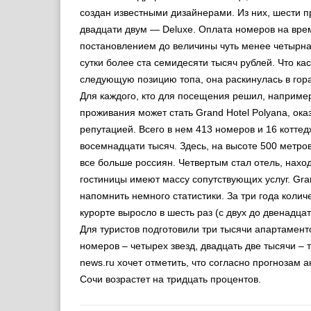
создан известными дизайнерами. Из них, шести при
двадцати двум — Deluxe. Оплата номеров на вр
постановлением до величины чуть менее четырнад
сутки более ста семидесяти тысяч рублей. Что ка
следующую позицию топа, она раскинулась в гора
Для каждого, кто для посещения решил, наприме
проживания может стать Grand Hotel Polyana, ока
репутацией. Всего в нем 413 номеров и 16 котте
восемнадцати тысяч. Здесь, на высоте 500 метро
все больше россиян. Четвертым стал отель, нахо
гостиницы имеют массу сопутствующих услуг. Gra
напомнить немного статистики. За три года колич
курорте выросло в шесть раз (с двух до двенадц
Для туристов подготовили три тысячи апартамент
номеров – четырех звезд, двадцать две тысячи – т
news.ru хочет отметить, что согласно прогнозам
Сочи возрастет на тридцать процентов.