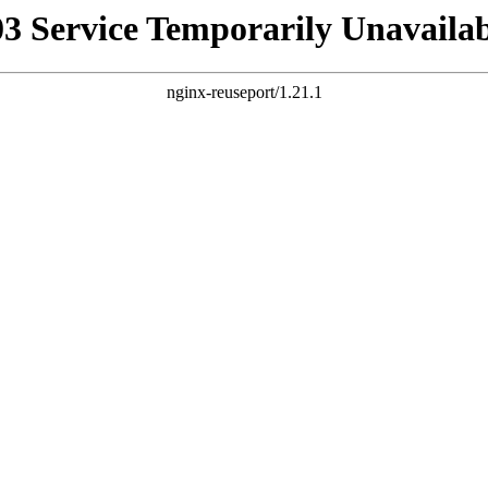
03 Service Temporarily Unavailab
nginx-reuseport/1.21.1