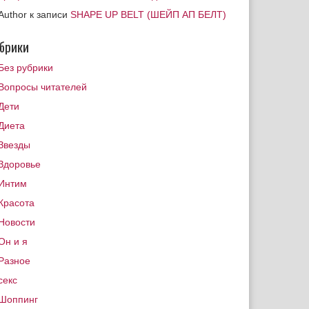
Author
к записи
SHAPE UP BELT (ШЕЙП АП БЕЛТ)
брики
Без рубрики
Вопросы читателей
Дети
Диета
Звезды
Здоровье
Интим
Красота
Новости
Он и я
Разное
секс
Шоппинг