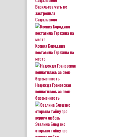
Васильева чуть не
застрелила
Садальского
Ксения Бородина
поставила Терехина на
место
Надежда Грановская
поплатилась за свою
беременность
Эвелина Бледанс
открыла тайну про
первую любовь