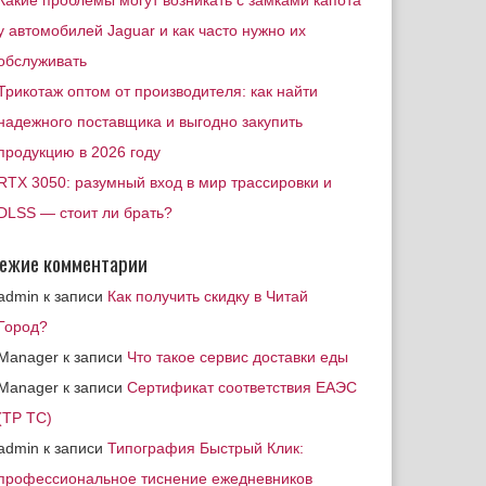
Какие проблемы могут возникать с замками капота
у автомобилей Jaguar и как часто нужно их
обслуживать
Трикотаж оптом от производителя: как найти
надежного поставщика и выгодно закупить
продукцию в 2026 году
RTX 3050: разумный вход в мир трассировки и
DLSS — стоит ли брать?
ежие комментарии
admin
к записи
Как получить скидку в Читай
Город?
Manager
к записи
Что такое сервис доставки еды
Manager
к записи
Сертификат соответствия ЕАЭС
(ТР ТС)
admin
к записи
Типография Быстрый Клик:
профессиональное тиснение ежедневников