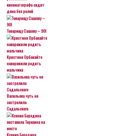
кинематографа сидит
дома без ролей
Товарищу Саахову – 90!
Кристине Орбакайте
наворожили родить
мальчика
Васильева чуть не
застрелила
Садальского
Ксения Бородина