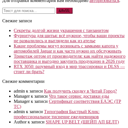
Для отправки комментария вам необходимо
авторизоваться
.
Свежие записи
Секреты долгой жизни украшения с танзанитом
Фурнитура для шитья: всё нужное, чтобы ваши проекты
не развалились и выглядели как из ателье
Какие проблемы могут возникать с замками капота у
автомобилей Jaguar и как часто нужно их обслуживать
Трикотаж оптом от производителя: как найти надежного
поставщика и выгодно закупить продукцию в 2026 году
RTX 3050: разумный вход в мир трассировки и DLSS —
стоит ли брать?
Свежие комментарии
admin
к записи
Как получить скидку в Читай Город?
Manager
к записи
Что такое сервис доставки еды
Manager
к записи
Сертификат соответствия ЕАЭС (ТР
ТС)
admin
к записи
Типография Быстрый Клик:
профессиональное тиснение ежедневников
Author
к записи
SHAPE UP BELT (ШЕЙП АП БЕЛТ)