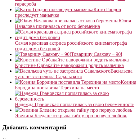
гардероба
Катю Гордон
преследует маньячка
Юлия
Началова призналась от кого беременна
Самая красивая актриса российского кинематографа
сидит дома без ролей
Товарищу Саахову – 90!
Кристине Орбакайте наворожили родить мальчика
Васильева
чуть не застрелила Садальского
Ксения
Бородина поставила Терехина на место
Надежда Грановская поплатилась за свою беременность
Эвелина Бледанс открыла тайну про первую любовь
Добавить комментарий