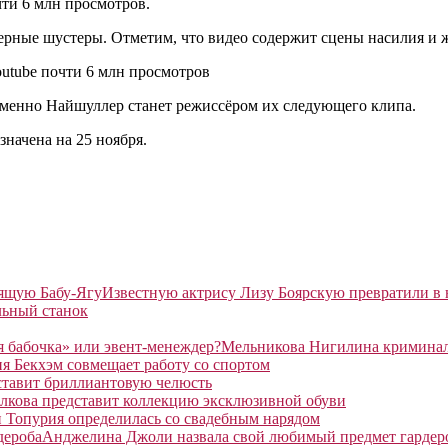
чти 6 млн просмотров.
терные шустеры. Отметим, что видео содержит сцены насилия и 
utube почти 6 млн просмотров
именно Найшуллер станет режиссёром их следующего клипа.
значена на 25 ноября.
Известную актрису Лизу Боярскую превратили в
льный станок
Мельникова Нигилина криминаль
я Бекхэм совмещает работу со спортом
ставит бриллиантовую челюсть
лкова представит коллекцию эксклюзивной обуви
 Топурия определилась со свадебным нарядом
Анджелина Джоли назвала свой любимый предмет гардер