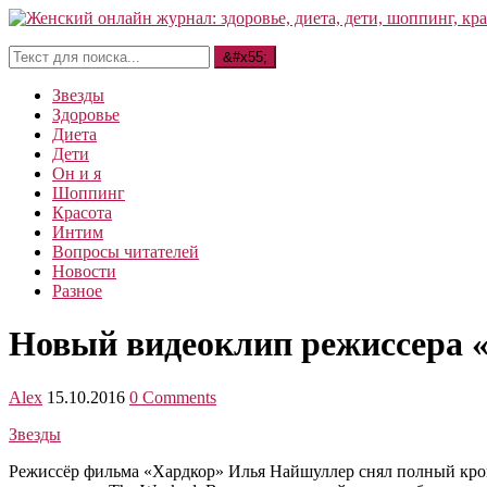
Звезды
Здоровье
Диета
Дети
Он и я
Шоппинг
Красота
Интим
Вопросы читателей
Новости
Разное
Новый видеоклип режиссера «
Alex
15.10.2016
0 Comments
Звезды
Режиссёр фильма «Хардкор» Илья Найшуллер снял полный крова