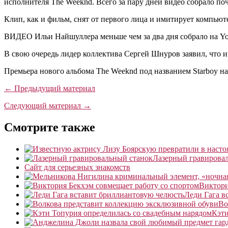
исполнителя The Weeknd. Всего за пару дней видео собрало по
Клип, как и фильм, снят от первого лица и имитирует компью
ВИДЕО Ильи Найшуллера меньше чем за два дня собрало на Yo
В свою очередь лидер коллектива Сергей Шнуров заявил, что 
Премьера нового альбома The Weeknd под названием Starboy на
← Предыдущий материал
Следующий материал →
Смотрите также
Лазерный гравирова
Сайт для серьезных знакомств
Виктори
Леди Гага в
Во
Кэти