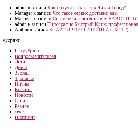
admin
к записи
Как получить скидку в Читай Город?
Manager
к записи
Что такое сервис доставки еды
Manager
к записи
Сертификат соответствия ЕАЭС (ТР ТС
admin
к записи
Типография Быстрый Клик: профессионал
Author
к записи
SHAPE UP BELT (ШЕЙП АП БЕЛТ)
Рубрики
Без рубрики
Вопросы читателей
Дети
Диета
Звезды
Здоровье
Интим
Красота
Новости
Он и я
Разное
секс
Шоппинг