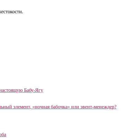
жестокости.
 настоящую Бабу-Ягу
ный элемент, «ночная бабочка» или эвент-менеждер?
оба