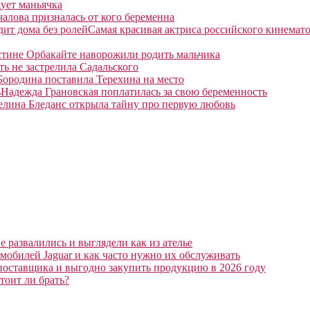
ует маньячка
алова призналась от кого беременна
Самая красивая актриса российского кинемато
тине Орбакайте наворожили родить мальчика
ть не застрелила Садальского
Бородина поставила Терехина на место
Надежда Грановская поплатилась за свою беременность
елина Бледанс открыла тайну про первую любовь
 развалились и выглядели как из ателье
мобилей Jaguar и как часто нужно их обслуживать
поставщика и выгодно закупить продукцию в 2026 году
тоит ли брать?