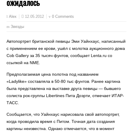
ожидалось
12.05.2012
0 Comments
Alex
Звезды
Автопортрет британской певицы Эми Уайнхаус, написанный
с применением ее крови, ушёл с молотка аукционного дома
Cob Gallery за 35 тысяч фунтов, сообщает Lenta.ru со
ссылкой на NME.
Предполагаемая цена полотна под названием
«Ladylike» составляла в 50-80 тыс фунтов. Ранее картина
была представлена на выставке друга певицы — бывшего
солиста рок-группы Libertines Пита Доэрти, отмечает ИТАР-
ТАСС.
Сообщается, что Уайнхаус нарисовала свой автопортрет,
когда проводила время с Питом. Точная дата создания
картины неизвестна. Однако отмечается, что в момент