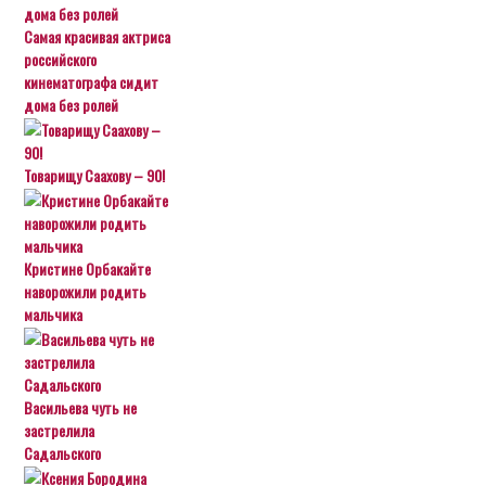
Самая красивая актриса
российского
кинематографа сидит
дома без ролей
Товарищу Саахову – 90!
Кристине Орбакайте
наворожили родить
мальчика
Васильева чуть не
застрелила
Садальского