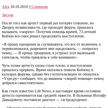
Alex
18.10.2010
0 Comments
Звезды
После того как артист первый раз потерял сознание, во
Дворец независимости, где проходит форум, пришлось
вызывать «скорую». Получив помощь врачей, 73-летний
Кобзон все-таки решил продолжить выступление.
«Я прошу прощения за случившееся, это все от волнения, я
переволновался, разрешите мне продолжить, — попросил
певец. — Я прошу прощения, я устроил этот маленький
спектакль, чтобы привлечь к себе внимание».
Чуть позже артисту снова стало плохо, и выступление
пришлось прервать. Врачи пытались помочь Кобзону в
кулуарах форума, однако без госпитализации не обошлось.
«Yтро.ру» сообщает, что до машины «скорой помощи» певец
добрался самостоятельно.
Как стало известно Life News, в настоящее время состояние
артиста оценивается как средней тяжести. В больнице Иосифу
Давыдовичу поставили диагноз — гастродуоденит.
— Общими признаками болезни являются слабость, вялость,