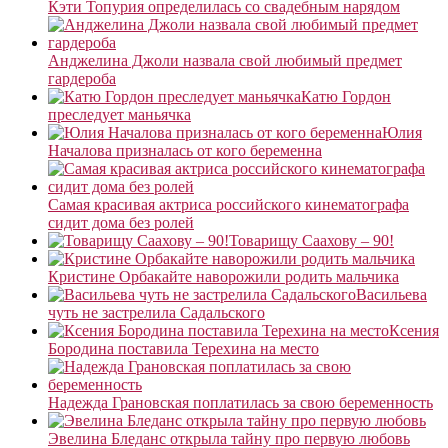
Кэти Топурия определилась со свадебным нарядом
Анджелина Джоли назвала свой любимый предмет
гардероба
Катю Гордон
преследует маньячка
Юлия
Началова призналась от кого беременна
Самая красивая актриса российского кинематографа
сидит дома без ролей
Товарищу Саахову – 90!
Кристине Орбакайте наворожили родить мальчика
Васильева
чуть не застрелила Садальского
Ксения
Бородина поставила Терехина на место
Надежда Грановская поплатилась за свою беременность
Эвелина Бледанс открыла тайну про первую любовь