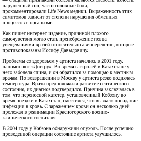
нарушенный сон, часто головные боли, —
прокомментировали Life News медики. Выраженность этих
симптомов зависит от степени нарушения обменных
процессов в организме.
Как пишет интернет-издание, причиной плохого
самочувствия могло стать пренебрежение певца
увещеваниями врачей относительно авиаперелетов, которые
противопоказаны Иосифу Давыдовичу.
Проблемы со здоровьем у артиста начались в 2001 году,
напоминают «Дни.ру». Во время гастролей в Казахстане у
него заболела спина, и он обратился за помощью к местным
врачам. По возвращении в Москву у артиста резко поднялась
температура. Врачи предположили развитие септического
состояния, их диагноз подтвердился. Причина заключалась в
том, что переносной катетер, установленный Кобзону во
время поездки в Казахстан, сместился, что вызвало попадание
инфекции в кровь. С заражением крови он несколько дней
пролежал в реанимации Красногорского военно-
клинического госпиталя.
В 2004 году у Кобзона обнаружили опухоль. После успешно
проведенной операции состояние артиста улучшилось.