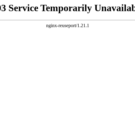
03 Service Temporarily Unavailab
nginx-reuseport/1.21.1