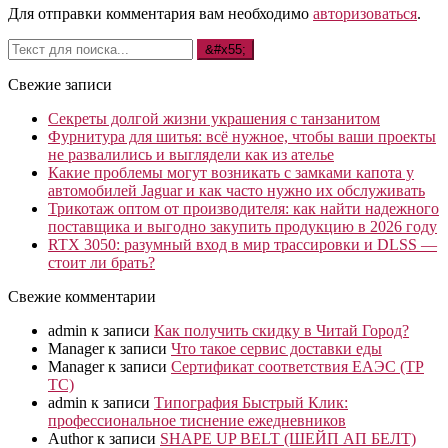
Для отправки комментария вам необходимо
авторизоваться
.
Свежие записи
Секреты долгой жизни украшения с танзанитом
Фурнитура для шитья: всё нужное, чтобы ваши проекты
не развалились и выглядели как из ателье
Какие проблемы могут возникать с замками капота у
автомобилей Jaguar и как часто нужно их обслуживать
Трикотаж оптом от производителя: как найти надежного
поставщика и выгодно закупить продукцию в 2026 году
RTX 3050: разумный вход в мир трассировки и DLSS —
стоит ли брать?
Свежие комментарии
admin
к записи
Как получить скидку в Читай Город?
Manager
к записи
Что такое сервис доставки еды
Manager
к записи
Сертификат соответствия ЕАЭС (ТР
ТС)
admin
к записи
Типография Быстрый Клик:
профессиональное тиснение ежедневников
Author
к записи
SHAPE UP BELT (ШЕЙП АП БЕЛТ)