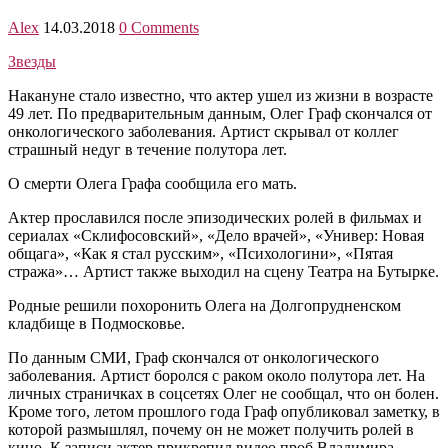
Alex
14.03.2018
0 Comments
Звезды
Накануне стало известно, что актер ушел из жизни в возрасте
49 лет. По предварительным данным, Олег Граф скончался от
онкологического заболевания. Артист скрывал от коллег
страшный недуг в течение полутора лет.
О смерти Олега Графа сообщила его мать.
Актер прославился после эпизодических ролей в фильмах и
сериалах «Склифосовский», «Дело врачей», «Универ: Новая
общага», «Как я стал русским», «Психологини», «Пятая
стража»… Артист также выходил на сцену Театра на Бутырке.
Родные решили похоронить Олега на Долгопрудненском
кладбище в Подмосковье.
По данным СМИ, Граф скончался от онкологического
заболевания. Артист боролся с раком около полутора лет. На
личных страничках в соцсетях Олег не сообщал, что он болен.
Кроме того, летом прошлого года Граф опубликовал заметку, в
которой размышлял, почему он не может получить ролей в
кино. К записи актер прикрепил видео проб Владимира