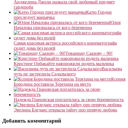
Анджелина Джоли назвала свой любимый предмет
гардероба
Катю Гордон
преследует маньячка
Юлия
Началова призналась от кого беременна
Самая красивая актриса российского кинематографа
сидит дома без ролей
Товарищу Саахову – 90!
Кристине Орбакайте наворожили родить мальчика
Васильева
чуть не застрелила Садальского
Ксения
Бородина поставила Терехина на место
Надежда Грановская поплатилась за свою беременность
Эвелина Бледанс открыла тайну про первую любовь
Добавить комментарий