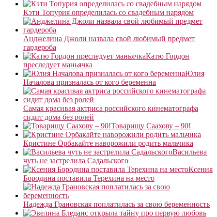
Кэти Топурия определилась со свадебным нарядом
Анджелина Джоли назвала свой любимый предмет
гардероба
Катю Гордон
преследует маньячка
Юлия
Началова призналась от кого беременна
Самая красивая актриса российского кинематографа
сидит дома без ролей
Товарищу Саахову – 90!
Кристине Орбакайте наворожили родить мальчика
Васильева
чуть не застрелила Садальского
Ксения
Бородина поставила Терехина на место
Надежда Грановская поплатилась за свою беременность