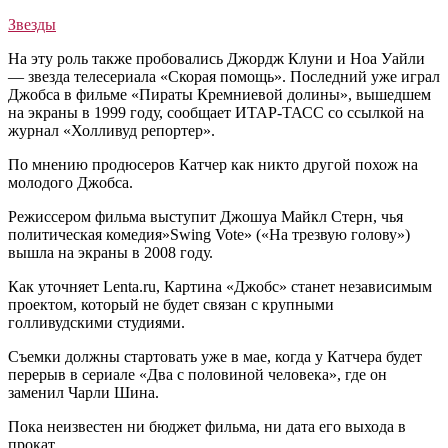
Звезды
На эту роль также пробовались Джордж Клуни и Ноа Уайли
— звезда телесериала «Скорая помощь». Последний уже играл
Джобса в фильме «Пираты Кремниевой долины», вышедшем
на экраны в 1999 году, сообщает ИТАР-ТАСС со ссылкой на
журнал «Холливуд репортер».
По мнению продюсеров Катчер как никто другой похож на
молодого Джобса.
Режиссером фильма выступит Джошуа Майкл Стерн, чья
политическая комедия»Swing Vote» («На трезвую голову»)
вышла на экраны в 2008 году.
Как уточняет Lenta.ru, Картина «Джобс» станет независимым
проектом, который не будет связан с крупными
голливудскими студиями.
Съемки должны стартовать уже в мае, когда у Катчера будет
перерыв в сериале «Два с половиной человека», где он
заменил Чарли Шина.
Пока неизвестен ни бюджет фильма, ни дата его выхода в
прокат.