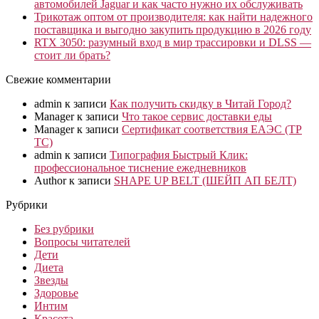
автомобилей Jaguar и как часто нужно их обслуживать
Трикотаж оптом от производителя: как найти надежного
поставщика и выгодно закупить продукцию в 2026 году
RTX 3050: разумный вход в мир трассировки и DLSS —
стоит ли брать?
Свежие комментарии
admin
к записи
Как получить скидку в Читай Город?
Manager
к записи
Что такое сервис доставки еды
Manager
к записи
Сертификат соответствия ЕАЭС (ТР
ТС)
admin
к записи
Типография Быстрый Клик:
профессиональное тиснение ежедневников
Author
к записи
SHAPE UP BELT (ШЕЙП АП БЕЛТ)
Рубрики
Без рубрики
Вопросы читателей
Дети
Диета
Звезды
Здоровье
Интим
Красота