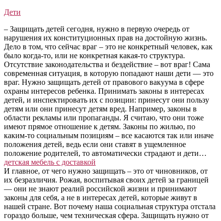
Дети
– Защищать детей сегодня, нужно в первую очередь от
нарушения их конституционных прав на достойную жизнь.
Дело в том, что сейчас враг – это не конкретный человек, как
было когда-то, или не конкретная какая-то структура.
Отсутствие законодательства и бездействие – вот враг! Сама
современная ситуация, в которую попадают наши дети — это
враг. Нужно защищать детей от правового вакуума в сфере
охраны интересов ребенка. Принимать законы в интересах
детей, и инспектировать их с позиции: принесут они пользу
детям или они принесут детям вред. Например, законы в
области рекламы или пропаганды. Я считаю, что они тоже
имеют прямое отношение к детям. Законы по жилью, по
каким-то социальным позициям – все касаются так или иначе
положения детей, ведь если они ставят в ущемленное
положение родителей, то автоматически страдают и дети…
детская мебель с доставкой
И главное, от чего нужно защищать – это от чиновников, от
их безразличия. Рожая, воспитывая своих детей за границей
— они не знают реалий российской жизни и принимают
законы для себя, а не в интересах детей, которые живут в
нашей стране. Вот почему наша социальная структура отстала
гораздо больше, чем техническая сфера. Защищать нужно от