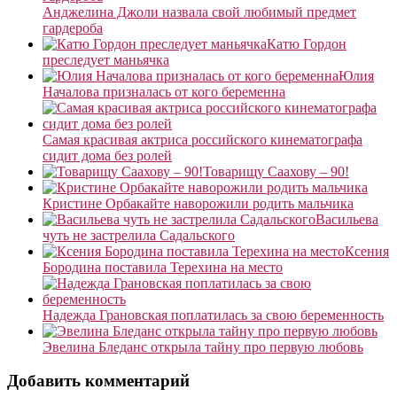
Анджелина Джоли назвала свой любимый предмет
гардероба
Катю Гордон
преследует маньячка
Юлия
Началова призналась от кого беременна
Самая красивая актриса российского кинематографа
сидит дома без ролей
Товарищу Саахову – 90!
Кристине Орбакайте наворожили родить мальчика
Васильева
чуть не застрелила Садальского
Ксения
Бородина поставила Терехина на место
Надежда Грановская поплатилась за свою беременность
Эвелина Бледанс открыла тайну про первую любовь
Добавить комментарий