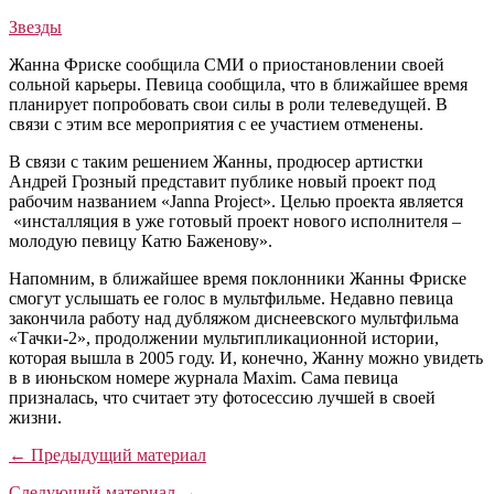
Звезды
Жанна Фриске сообщила СМИ о приостановлении своей
сольной карьеры. Певица сообщила, что в ближайшее время
планирует попробовать свои силы в роли телеведущей. В
связи с этим все мероприятия с ее участием отменены.
В связи с таким решением Жанны, продюсер артистки
Андрей Грозный представит публике новый проект под
рабочим названием «Janna Project». Целью проекта является
«инсталляция в уже готовый проект нового исполнителя –
молодую певицу Катю Баженову».
Напомним, в ближайшее время поклонники Жанны Фриске
смогут услышать ее голос в мультфильме. Недавно певица
закончила работу над дубляжом диснеевского мультфильма
«Тачки-2», продолжении мультипликационной истории,
которая вышла в 2005 году. И, конечно, Жанну можно увидеть
в в июньском номере журнала Maxim. Сама певица
призналась, что считает эту фотосессию лучшей в своей
жизни.
← Предыдущий материал
Следующий материал →