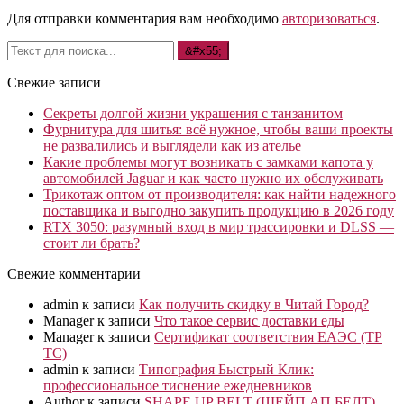
Для отправки комментария вам необходимо
авторизоваться
.
Свежие записи
Секреты долгой жизни украшения с танзанитом
Фурнитура для шитья: всё нужное, чтобы ваши проекты
не развалились и выглядели как из ателье
Какие проблемы могут возникать с замками капота у
автомобилей Jaguar и как часто нужно их обслуживать
Трикотаж оптом от производителя: как найти надежного
поставщика и выгодно закупить продукцию в 2026 году
RTX 3050: разумный вход в мир трассировки и DLSS —
стоит ли брать?
Свежие комментарии
admin
к записи
Как получить скидку в Читай Город?
Manager
к записи
Что такое сервис доставки еды
Manager
к записи
Сертификат соответствия ЕАЭС (ТР
ТС)
admin
к записи
Типография Быстрый Клик:
профессиональное тиснение ежедневников
Author
к записи
SHAPE UP BELT (ШЕЙП АП БЕЛТ)