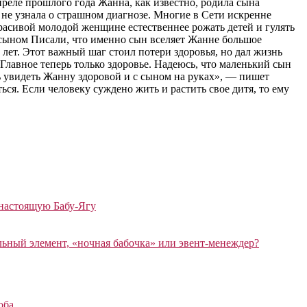
реле прошлого года Жанна, как известно, родила сына
не узнала о страшном диагнозе. Многие в Сети искренне
расивой молодой женщине естественнее рожать детей и гулять
е с сыном Писали, что именно сын вселяет Жанне большое
 лет. Этот важный шаг стоил потери здоровья, но дал жизнь
 Главное теперь только здоровье. Надеюсь, что маленький сын
ь увидеть Жанну здоровой и с сыном на руках», — пишет
ся. Если человеку суждено жить и растить свое дитя, то ему
 настоящую Бабу-Ягу
ный элемент, «ночная бабочка» или эвент-менеждер?
оба