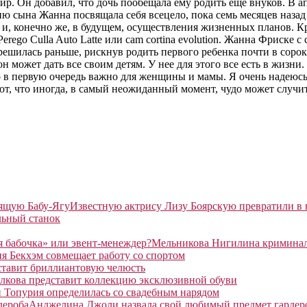
. Он добавил, что дочь пообещала ему родить еще внуков. В ап
сына Жанна посвящала себя всецело, пока семь месяцев назад 
и, конечно же, в будущем, осуществления жизненных планов. К
Perego Culla Auto Latte или cam cortina evolution. Жанна Фриск
решилась раньше, рискнув родить первого ребенка почти в сорок
н может дать все своим детям. У нее для этого все есть в жизни.
о в первую очередь важно для женщины и мамы. Я очень надеюс
ют, что иногда, в самый неожиданный момент, чудо может случить
Известную актрису Лизу Боярскую превратили в
льный станок
Мельникова Нигилина криминаль
я Бекхэм совмещает работу со спортом
ставит бриллиантовую челюсть
лкова представит коллекцию эксклюзивной обуви
 Топурия определилась со свадебным нарядом
Анджелина Джоли назвала свой любимый предмет гардер