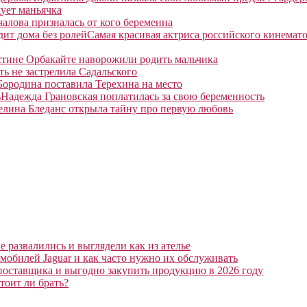
ует маньячка
алова призналась от кого беременна
Самая красивая актриса российского кинемато
тине Орбакайте наворожили родить мальчика
ть не застрелила Садальского
Бородина поставила Терехина на место
Надежда Грановская поплатилась за свою беременность
елина Бледанс открыла тайну про первую любовь
 развалились и выглядели как из ателье
мобилей Jaguar и как часто нужно их обслуживать
поставщика и выгодно закупить продукцию в 2026 году
тоит ли брать?