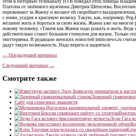
этом в интервью телеканалу НТВ поведал отец певицы Владимир
Платона от любимого мужчины Дмитрия Шепелева. Воспитанию 
переживают за Жанну и желают ей скорейшего выздоровления, 
с ними, усадив в красивую коляску. Такую, как, например, Peg-
желание жить и бороться за свою жизнь. Жанна уже на многое 
новому человеку. «Таким как Жанна надо рожать и жить. Ведь о
действительно станет большим стимулом для жизни. Только эт
твиттерянка. В редакции женских новостей intim-news.ru счита
дадут такую возможность. Надо верить и надеяться.
← Предыдущий материал
Следующий материал →
Смотрите также
Лазерный гравирова
Сайт для серьезных знакомств
Виктори
Леди Гага в
Во
Кэти