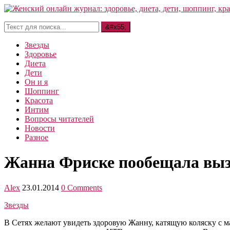
Звезды
Здоровье
Диета
Дети
Он и я
Шоппинг
Красота
Интим
Вопросы читателей
Новости
Разное
Жанна Фриске пообещала выз
Alex
23.01.2014
0 Comments
Звезды
В Сетях желают увидеть здоровую Жанну, катящую коляску с ма