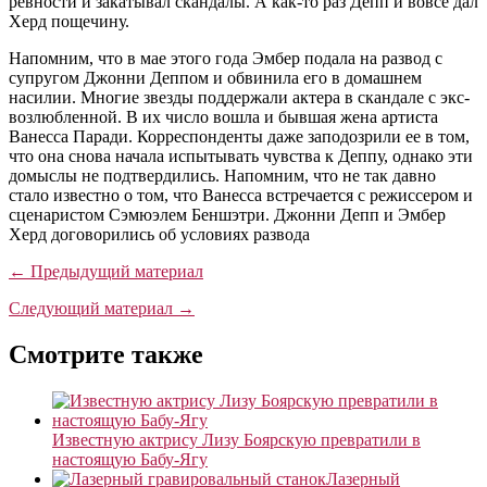
ревности и закатывал скандалы. А как-то раз Депп и вовсе дал
Херд пощечину.
Напомним, что в мае этого года Эмбер подала на развод с
супругом Джонни Деппом и обвинила его в домашнем
насилии. Многие звезды поддержали актера в скандале с экс-
возлюбленной. В их число вошла и бывшая жена артиста
Ванесса Паради. Корреспонденты даже заподозрили ее в том,
что она снова начала испытывать чувства к Деппу, однако эти
домыслы не подтвердились. Напомним, что не так давно
стало известно о том, что Ванесса встречается с режиссером и
сценаристом Сэмюэлем Беншэтри. Джонни Депп и Эмбер
Херд договорились об условиях развода
← Предыдущий материал
Следующий материал →
Смотрите также
Известную актрису Лизу Боярскую превратили в
настоящую Бабу-Ягу
Лазерный