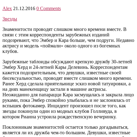
Alex
21.12.2016
0 Comments
Звезды
Знаменитости проводят слишком много времени вместе. В
связи с этим корреспонденты зарубежных изданий
подозревают, что Эмбер и Кара больше, чем подруги. Недавно
актрису и модель «поймали» около одного из богемных
клубов.
Зарубежные таблоиды обсуждают крепкую дружбу 30-летней
Эмбер Херд и 24-летней Кары Делевинь. Корреспондентам
кажется подозрительным, что девушки, известные своей
бисексуальностью, проводят вместе слишком много времени.
Ранее Херд сделала приятельнице эскиз новой татуировки, а
на днях манекенщицу застали в машине актрисы.
Неожиданно для папарацци Кара засмущалась и закрыла лицо
руками, пока Эмбер спокойно улыбалась и не заслонялась от
вспышек фотокамер. Инцидент произошел после того, как
звезды покинули один из модных клубов Голливуда, в
котором Рианна устроила рождественскую вечеринку.
Поклонникам знаменитостей остается только догадываться,
является ли их дружба чем-то большим. Девушки, известные