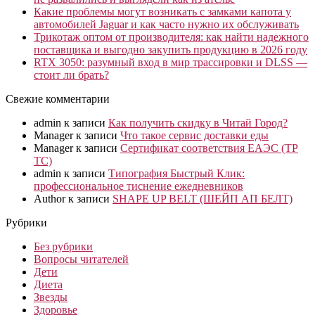
Какие проблемы могут возникать с замками капота у
автомобилей Jaguar и как часто нужно их обслуживать
Трикотаж оптом от производителя: как найти надежного
поставщика и выгодно закупить продукцию в 2026 году
RTX 3050: разумный вход в мир трассировки и DLSS —
стоит ли брать?
Свежие комментарии
admin
к записи
Как получить скидку в Читай Город?
Manager
к записи
Что такое сервис доставки еды
Manager
к записи
Сертификат соответствия ЕАЭС (ТР
ТС)
admin
к записи
Типография Быстрый Клик:
профессиональное тиснение ежедневников
Author
к записи
SHAPE UP BELT (ШЕЙП АП БЕЛТ)
Рубрики
Без рубрики
Вопросы читателей
Дети
Диета
Звезды
Здоровье