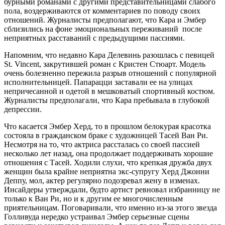
бурными романами с другими представительницами слабого
пола, воздерживаются от комментариев по поводу своих
отношений. Журналисты предполагают, что Кара и Эмбер
сблизились на фоне эмоциональных переживаний после
неприятных расставаний с предыдущими пассиями.
Напомним, что недавно Кара Делевинь разошлась с певицей
St. Vincent, закрутившей роман с Кристен Стюарт. Модель
очень болезненно пережила разрыв отношений с популярной
исполнительницей. Папарацци заставали ее на улицах
непричесанной и одетой в мешковатый спортивный костюм.
Журналисты предполагали, что Кара пребывала в глубокой
депрессии.
Что касается Эмбер Херд, то в прошлом белокурая красотка
состояла в гражданском браке с художницей Тасей Ван Ри.
Несмотря на то, что актриса рассталась со своей пассией
несколько лет назад, она продолжает поддерживать хорошие
отношения с Тасей. Ходили слухи, что крепкая дружба двух
женщин была крайне неприятна экс-супругу Херд Джонни
Деппу, мол, актер регулярно подозревал жену в изменах.
Инсайдеры утверждали, будто артист ревновал избранницу не
только к Ван Ри, но и к другим ее многочисленным
приятельницам. Поговаривали, что именно из-за этого звезда
Голливуда нередко устраивал Эмбер серьезные сцены