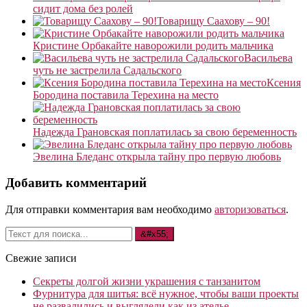
сидит дома без ролей
Товарищу Саахову – 90!
Кристине Орбакайте наворожили родить мальчика
Васильева
чуть не застрелила Садальского
Ксения
Бородина поставила Терехина на место
Надежда Грановская поплатилась за свою беременность
Эвелина Бледанс открыла тайну про первую любовь
Добавить комментарий
Для отправки комментария вам необходимо
авторизоваться
.
Свежие записи
Секреты долгой жизни украшения с танзанитом
Фурнитура для шитья: всё нужное, чтобы ваши проекты
не развалились и выглядели как из ателье