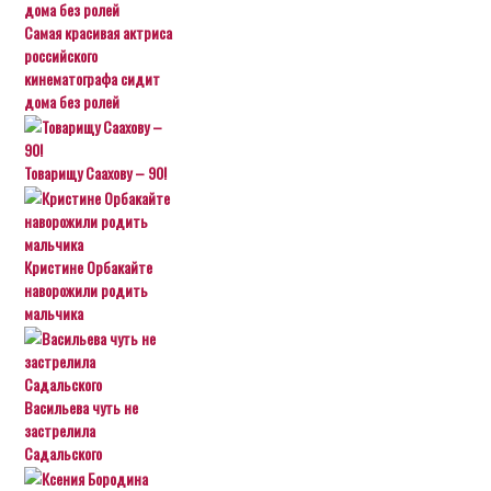
Самая красивая актриса
российского
кинематографа сидит
дома без ролей
Товарищу Саахову – 90!
Кристине Орбакайте
наворожили родить
мальчика
Васильева чуть не
застрелила
Садальского