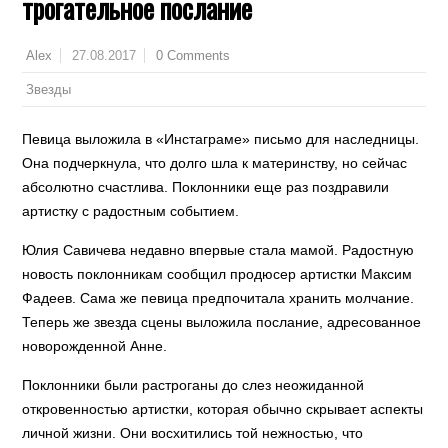
трогательное послание
27.08.2017
0 Comments
Alex
Звезды
Певица выложила в «Инстаграме» письмо для наследницы.
Она подчеркнула, что долго шла к материнству, но сейчас
абсолютно счастлива. Поклонники еще раз поздравили
артистку с радостным событием.
Юлия Савичева недавно впервые стала мамой. Радостную
новость поклонникам сообщил продюсер артистки Максим
Фадеев. Сама же певица предпочитала хранить молчание.
Теперь же звезда сцены выложила послание, адресованное
новорожденной Анне.
Поклонники были растроганы до слез неожиданной
откровенностью артистки, которая обычно скрывает аспекты
личной жизни. Они восхитились той нежностью, что