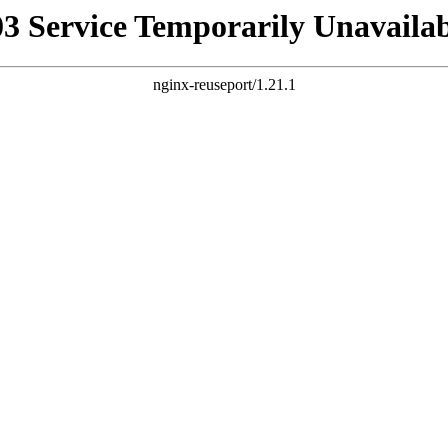
03 Service Temporarily Unavailab
nginx-reuseport/1.21.1