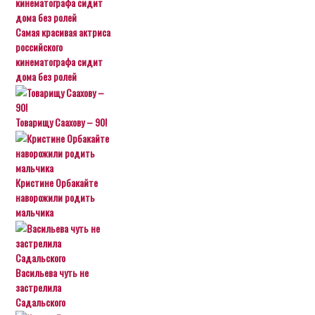
Самая красивая актриса
российского
кинематографа сидит
дома без ролей
Товарищу Саахову – 90!
Кристине Орбакайте
наворожили родить
мальчика
Васильева чуть не
застрелила
Садальского