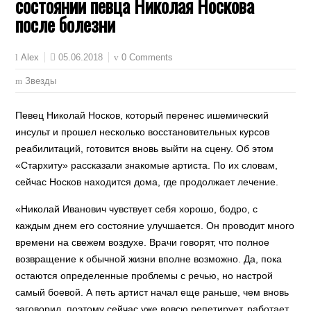
состоянии певца Николая Носкова
после болезни
05.06.2018
0 Comments
Alex
Звезды
Певец Николай Носков, который перенес ишемический
инсульт и прошел несколько восстановительных курсов
реабилитаций, готовится вновь выйти на сцену. Об этом
«Стархиту» рассказали знакомые артиста. По их словам,
сейчас Носков находится дома, где продолжает лечение.
«Николай Иванович чувствует себя хорошо, бодро, с
каждым днем его состояние улучшается. Он проводит много
времени на свежем воздухе. Врачи говорят, что полное
возвращение к обычной жизни вполне возможно. Да, пока
остаются определенные проблемы с речью, но настрой
самый боевой. А петь артист начал еще раньше, чем вновь
заговорил, поэтому сейчас уже вовсю репетирует, работает