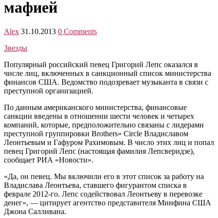
мафией
Alex
31.10.2013
0 Comments
Звезды
Популярный российский певец Григорий Лепс оказался в
числе лиц, включенных в санкционный список министерства
финансов США. Ведомство подозревает музыканта в связи с
преступной организацией.
По данным американского министерства, финансовые
санкции введены в отношении шести человек и четырех
компаний, которые, предположительно связаны с лидерами
преступной группировки Brothers» Circle Владиславом
Леонтьевым и Гафуром Рахимовым. В число этих лиц и попал
певец Григорий Лепс (настоящая фамилия Лепсверидзе),
сообщает РИА «Новости».
«Да, он певец. Мы включили его в этот список за работу на
Владислава Леонтьева, ставшего фигурантом списка в
феврале 2012-го. Лепс содействовал Леонтьеву в перевозке
денег», — цитирует агентство представителя Минфина США
Джона Салливана.