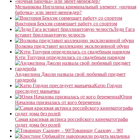
Мельникова Нигилина криминальный элемент, «ночная
бабочка» или эвент-менеждер?
Виктория Бекхэм совмещает работу со спортом
Леди Гага
вставит бриллиантовую челюсть
Волкова представит коллекцию эксклюзивной обуви
Кэти Топурия определилась со свадебным нарядом
Анджелина Джоли назвала свой любимый предмет
гардероба
Катю Гордон
преследует маньячка
Юлия
Началова призналась от кого беременна
Самая красивая актриса российского кинематографа
сидит дома без ролей
Товарищу Саахову – 90!