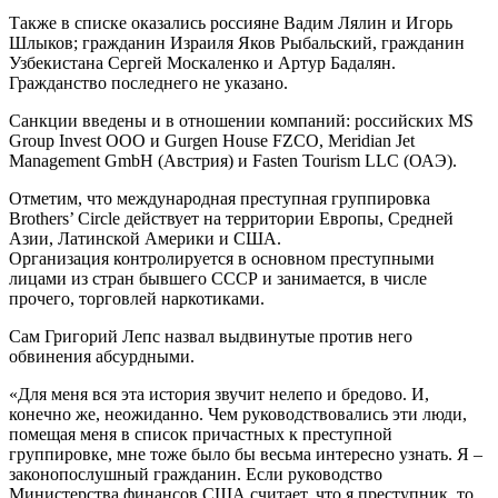
Также в списке оказались россияне Вадим Лялин и Игорь
Шлыков; гражданин Израиля Яков Рыбальский, гражданин
Узбекистана Сергей Москаленко и Артур Бадалян.
Гражданство последнего не указано.
Санкции введены и в отношении компаний: российских MS
Group Invest OOO и Gurgen House FZCO, Meridian Jet
Management GmbH (Австрия) и Fasten Tourism LLC (ОАЭ).
Отметим, что международная преступная группировка
Brothers’ Circle действует на территории Европы, Средней
Азии, Латинской Америки и США.
Организация контролируется в основном преступными
лицами из стран бывшего СССР и занимается, в числе
прочего, торговлей наркотиками.
Сам Григорий Лепс назвал выдвинутые против него
обвинения абсурдными.
«Для меня вся эта история звучит нелепо и бредово. И,
конечно же, неожиданно. Чем руководствовались эти люди,
помещая меня в список причастных к преступной
группировке, мне тоже было бы весьма интересно узнать. Я –
законопослушный гражданин. Если руководство
Министерства финансов США считает, что я преступник, то