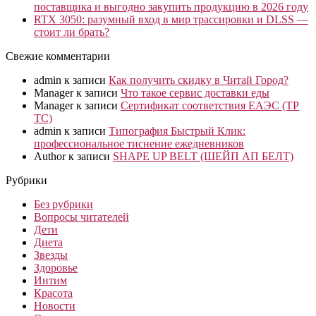
поставщика и выгодно закупить продукцию в 2026 году
RTX 3050: разумный вход в мир трассировки и DLSS —
стоит ли брать?
Свежие комментарии
admin
к записи
Как получить скидку в Читай Город?
Manager
к записи
Что такое сервис доставки еды
Manager
к записи
Сертификат соответствия ЕАЭС (ТР
ТС)
admin
к записи
Типография Быстрый Клик:
профессиональное тиснение ежедневников
Author
к записи
SHAPE UP BELT (ШЕЙП АП БЕЛТ)
Рубрики
Без рубрики
Вопросы читателей
Дети
Диета
Звезды
Здоровье
Интим
Красота
Новости