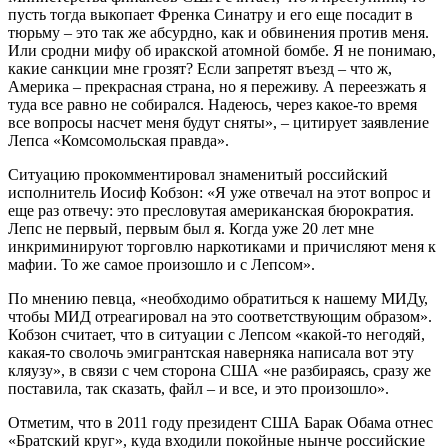
пусть тогда выкопает Френка Синатру и его еще посадит в
тюрьму – это так же абсурдно, как и обвинения против меня.
Или сродни мифу об иракской атомной бомбе. Я не понимаю,
какие санкции мне грозят? Если запретят въезд – что ж,
Америка – прекрасная страна, но я переживу. А переезжать я
туда все равно не собирался. Надеюсь, через какое-то время
все вопросы насчет меня будут сняты», – цитирует заявление
Лепса «Комсомольская правда».
Ситуацию прокомментировал знаменитый российский
исполнитель Иосиф Кобзон: «Я уже отвечал на этот вопрос и
еще раз отвечу: это пресловутая американская бюрократия.
Лепс не первый, первым был я. Когда уже 20 лет мне
инкриминируют торговлю наркотиками и причисляют меня к
мафии. То же самое произошло и с Лепсом».
По мнению певца, «необходимо обратиться к нашему МИДу,
чтобы МИД отреагировал на это соответствующим образом».
Кобзон считает, что в ситуации с Лепсом «какой-то негодяй,
какая-то сволочь эмигрантская наверняка написала вот эту
кляузу», в связи с чем сторона США «не разбираясь, сразу же
поставила, так сказать, файл – и все, и это произошло».
Отметим, что в 2011 году президент США Барак Обама отнес
«Братский круг», куда входили покойные нынче российские