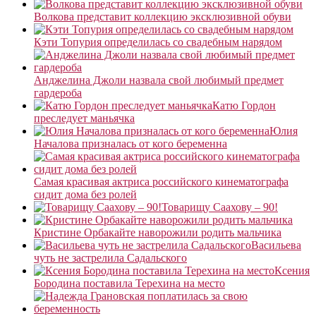
Волкова представит коллекцию эксклюзивной обуви
Кэти Топурия определилась со свадебным нарядом
Анджелина Джоли назвала свой любимый предмет
гардероба
Катю Гордон
преследует маньячка
Юлия
Началова призналась от кого беременна
Самая красивая актриса российского кинематографа
сидит дома без ролей
Товарищу Саахову – 90!
Кристине Орбакайте наворожили родить мальчика
Васильева
чуть не застрелила Садальского
Ксения
Бородина поставила Терехина на место