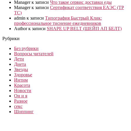
Manager
к записи
Что такое сервис доставки еды
Manager
к записи
Сертификат соответствия ЕАЭС (ТР
ТС)
admin
к записи
Типография Быстрый Клик:
профессиональное тиснение ежедневников
Author
к записи
SHAPE UP BELT (ШЕЙП АП БЕЛТ)
Рубрики
Без рубрики
Вопросы читателей
Дети
Диета
Звезды
Здоровье
Интим
Красота
Новости
Он и я
Разное
секс
Шоппинг