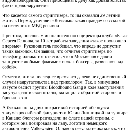
видеонаблюдения. Они приобщены к делу как доказательство
факта правонарушения.
Что касается самого стриптизёра, то им оказался 29-летний
житель Перми, уточняет «Комсомольская правда» со ссылкой
на источник в МВД региона.
При этом, по словам исполнительного директора клуба «База»
Сергея Генюша, за 10 лет работы заведения «такое произошло
впервые». Руководитель пообещал, что впредь не допустит
таких выходок. Он заявил, что отчитал стриптизёра по
телефону, однако тот ответил, что в Москве «все давно
танцуют с любыми флагами» и «как боксеры, развевают над
собой».
Отметим, что за последнее время это далеко не единственный
случай надругательства над триколором. Так, в минувшем
августе басист группы Bloodhound Gang в ходе выступления
засунул флаг в свои штаны, вытащил с обратной стороны и
бросил в зал.
А буквально на днях некрасивой историей обернулся
триумф российской фигуристки Юлии Липницкой на турнире
в Канаде: блогеры разглядели на флаге нашей страны, с
которым она позировала на льду, логотип немецкого
автоконцерна Volkswagen. Однако в результате оказалось, что