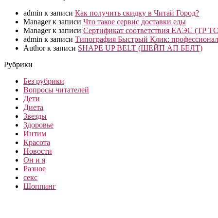
admin
к записи
Как получить скидку в Читай Город?
Manager
к записи
Что такое сервис доставки еды
Manager
к записи
Сертификат соответствия ЕАЭС (ТР ТС
admin
к записи
Типография Быстрый Клик: профессионал
Author
к записи
SHAPE UP BELT (ШЕЙП АП БЕЛТ)
Рубрики
Без рубрики
Вопросы читателей
Дети
Диета
Звезды
Здоровье
Интим
Красота
Новости
Он и я
Разное
секс
Шоппинг