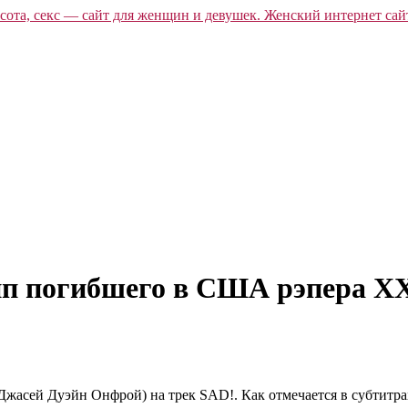
лип погибшего в США рэпера
Джасей Дуэйн Онфрой) на трек SAD!. Как отмечается в субтитр