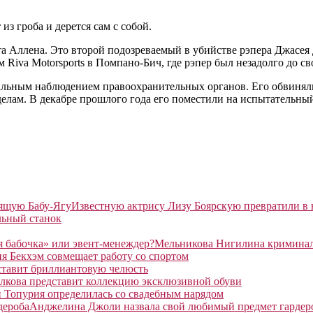
из гроба и дерется сам с собой.
 Аллена. Это второй подозреваемый в убийстве рэпера Джасея 
Riva Motorsports в Помпано-Бич, где рэпер был незадолго до св
тальным наблюдением правоохранительных органов. Его обвинял
елам. В декабре прошлого года его поместили на испытательный
Известную актрису Лизу Боярскую превратили в
льный станок
Мельникова Нигилина криминаль
я Бекхэм совмещает работу со спортом
ставит бриллиантовую челюсть
лкова представит коллекцию эксклюзивной обуви
 Топурия определилась со свадебным нарядом
Анджелина Джоли назвала свой любимый предмет гардер