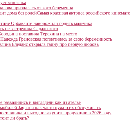
ует маньячка
алова призналась от кого беременна
Самая красивая актриса российского кинемато
тине Орбакайте наворожили родить мальчика
ть не застрелила Садальского
Бородина поставила Терехина на место
Надежда Грановская поплатилась за свою беременность
елина Бледанс открыла тайну про первую любовь
 развалились и выглядели как из ателье
мобилей Jaguar и как часто нужно их обслуживать
поставщика и выгодно закупить продукцию в 2026 году
тоит ли брать?