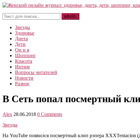
Звезды
Здоровье
Диета
Дети
Он и я
Шоппинг
Красота
Интим
Вопросы читателей
Новости
Разное
В Сеть попал посмертный к
Alex
28.06.2018
0 Comments
Звезды
На YouTube появился посмертный клип рэпера XXXTentacion (