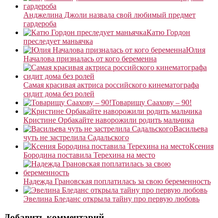
Анджелина Джоли назвала свой любимый предмет
гардероба
Катю Гордон
преследует маньячка
Юлия
Началова призналась от кого беременна
Самая красивая актриса российского кинематографа
сидит дома без ролей
Товарищу Саахову – 90!
Кристине Орбакайте наворожили родить мальчика
Васильева
чуть не застрелила Садальского
Ксения
Бородина поставила Терехина на место
Надежда Грановская поплатилась за свою беременность
Эвелина Бледанс открыла тайну про первую любовь
Добавить комментарий