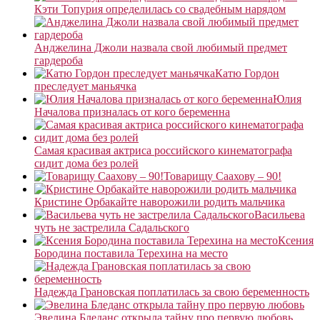
Кэти Топурия определилась со свадебным нарядом
Анджелина Джоли назвала свой любимый предмет
гардероба
Катю Гордон
преследует маньячка
Юлия
Началова призналась от кого беременна
Самая красивая актриса российского кинематографа
сидит дома без ролей
Товарищу Саахову – 90!
Кристине Орбакайте наворожили родить мальчика
Васильева
чуть не застрелила Садальского
Ксения
Бородина поставила Терехина на место
Надежда Грановская поплатилась за свою беременность
Эвелина Бледанс открыла тайну про первую любовь