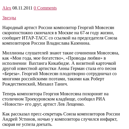
Alex
08.11.2011
0 Comments
Звезды
Народный артист России композитор Георгий Мовсесян
скоропостижно скончался в Москве на 67-м году жизни,
сообщает ИТАР-ТАСС со ссылкой на председателя Союза
композиторов России Владислава Казенина.
Миллионы слушателей знают такие сочинения Мовсесяна,
как «Мои года, мое богатство», «Проводы любви» в
исполнении Вахтанга Кикабидзе. А визитной карточкой
другой известной артистки Анны Герман стала его песня
«Береза». Георгий Мовсесян плодотворно сотрудничал со
многими российскими поэтами, такими как Роберт
Рождественский, Михаил Танич.
Теперь композитора Георгия Мовсесяна похоронят на
столичном Троекуровском кладбище, сообщил РИА
«Новости» его друг, артист Лев Лещенко.
Как рассказал пресс-секретарь Союза композиторов России
Андрей Устинов, ночью у композитора случился инфаркт,
скорая не успела доехать.