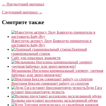
← Предыдущий материал
Следующий материал →
Смотрите также
Известную актрису Лизу Боярскую превратили в
настоящую Бабу-Ягу
Лазерный
гравировальный станок
Сайт для серьезных знакомств
Мельникова Нигилина криминальный элемент, «ночная
бабочка» или эвент-менеждер?
Виктория Бекхэм совмещает работу со спортом
Леди Гага
вставит бриллиантовую челюсть
Волкова представит коллекцию эксклюзивной обуви