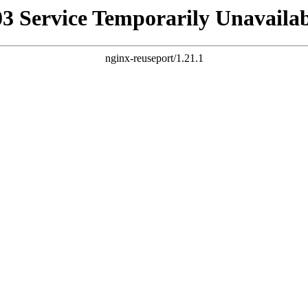
03 Service Temporarily Unavailab
nginx-reuseport/1.21.1