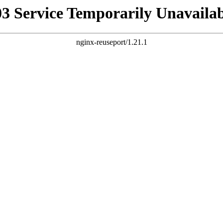
03 Service Temporarily Unavailab
nginx-reuseport/1.21.1