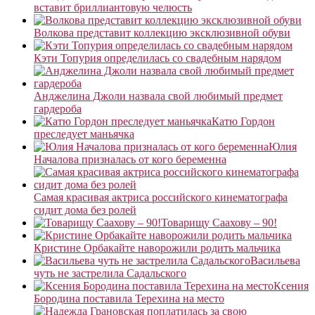
вставит бриллиантовую челюсть
Волкова представит коллекцию эксклюзивной обуви
Кэти Топурия определилась со свадебным нарядом
Анджелина Джоли назвала свой любимый предмет
гардероба
Катю Гордон
преследует маньячка
Юлия
Началова призналась от кого беременна
Самая красивая актриса российского кинематографа
сидит дома без ролей
Товарищу Саахову – 90!
Кристине Орбакайте наворожили родить мальчика
Васильева
чуть не застрелила Садальского
Ксения
Бородина поставила Терехина на место