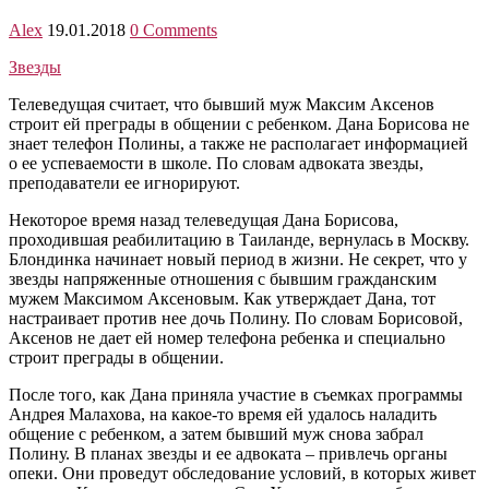
Alex
19.01.2018
0 Comments
Звезды
Телеведущая считает, что бывший муж Максим Аксенов
строит ей преграды в общении с ребенком. Дана Борисова не
знает телефон Полины, а также не располагает информацией
о ее успеваемости в школе. По словам адвоката звезды,
преподаватели ее игнорируют.
Некоторое время назад телеведущая Дана Борисова,
проходившая реабилитацию в Таиланде, вернулась в Москву.
Блондинка начинает новый период в жизни. Не секрет, что у
звезды напряженные отношения с бывшим гражданским
мужем Максимом Аксеновым. Как утверждает Дана, тот
настраивает против нее дочь Полину. По словам Борисовой,
Аксенов не дает ей номер телефона ребенка и специально
строит преграды в общении.
После того, как Дана приняла участие в съемках программы
Андрея Малахова, на какое-то время ей удалось наладить
общение с ребенком, а затем бывший муж снова забрал
Полину. В планах звезды и ее адвоката – привлечь органы
опеки. Они проведут обследование условий, в которых живет