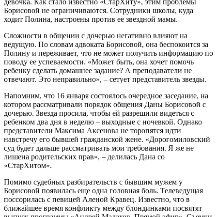
девочка. Как стало известно «СтарХиту», этим проблемы
Борисовой не ограничиваются. Сотрудники школы, куда
ходит Полина, настроены против ее звездной мамы.
Сложности в общении с дочерью негативно влияют на
ведущую. По словам адвоката Борисовой, она беспокоится за
Полину и переживает, что не может получить информацию по
поводу ее успеваемости. «Может быть, она хочет помочь
ребенку сделать домашнее задание? А преподаватели не
отвечают. Это неправильно», – сетует представитель звезды.
Напомним, что 16 января состоялось очередное заседание, на
котором рассматривали порядок общения Даны Борисовой с
дочерью. Звезда просила, чтобы ей разрешили видеться с
ребенком два дня в неделю – выходные с ночевкой. Однако
представители Максима Аксенова не торопятся идти
навстречу его бывшей гражданской жене. «Дорогомиловский
суд будет дальше рассматривать мои требования. Я же не
лишена родительских прав», – делилась Дана со
«СтарХитом».
Помимо судебных разбирательств с бывшим мужем у
Борисовой появилась еще одна головная боль. Телеведущая
поссорилась с певицей Аленой Кравец. Известно, что в
ближайшее время конфликту между блондинками посвятят
выпуск программы «Андрей Малахов. Прямой эфир». Съемки