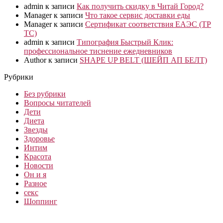
admin
к записи
Как получить скидку в Читай Город?
Manager
к записи
Что такое сервис доставки еды
Manager
к записи
Сертификат соответствия ЕАЭС (ТР
ТС)
admin
к записи
Типография Быстрый Клик:
профессиональное тиснение ежедневников
Author
к записи
SHAPE UP BELT (ШЕЙП АП БЕЛТ)
Рубрики
Без рубрики
Вопросы читателей
Дети
Диета
Звезды
Здоровье
Интим
Красота
Новости
Он и я
Разное
секс
Шоппинг