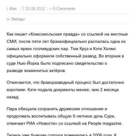
22.08.2012
0 Comments
Alex
Звезды
Как пишет «Комсомольская правда» со ссылкой на местные
СМИ, после пяти лет бракаофициально распалась одна из
самых ярких голливудских пар. Том Круз и Кэти Холмс
официально оформили собственный развод. Во вторник в
суде Нью-Йорка было подписано свидетельство о
разводе знаменитых актёров.
Отмечается, что бракоразводный процесс был достаточно
коротким- Кэти подала документы менее, чем 2 месяца
назад.
Пара обещала сохранить дружеские отношения и
продолжать воспитывать общую 6-летнюю дочь Сури,
отмечает РИА «Новости» со ссылкой на People magazine.
Теперь уже бывшие супруги поженились в 2006 году. К