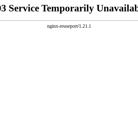
03 Service Temporarily Unavailab
nginx-reuseport/1.21.1