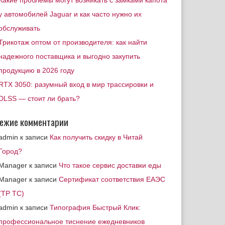
Какие проблемы могут возникать с замками капота
у автомобилей Jaguar и как часто нужно их
обслуживать
Трикотаж оптом от производителя: как найти
надежного поставщика и выгодно закупить
продукцию в 2026 году
RTX 3050: разумный вход в мир трассировки и
DLSS — стоит ли брать?
ежие комментарии
admin
к записи
Как получить скидку в Читай
Город?
Manager
к записи
Что такое сервис доставки еды
Manager
к записи
Сертификат соответствия ЕАЭС
(ТР ТС)
admin
к записи
Типография Быстрый Клик:
профессиональное тиснение ежедневников