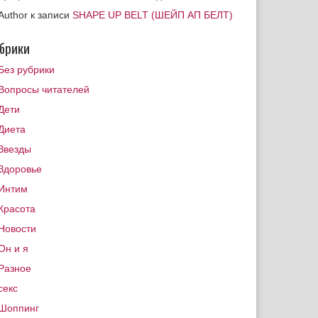
Author
к записи
SHAPE UP BELT (ШЕЙП АП БЕЛТ)
брики
Без рубрики
Вопросы читателей
Дети
Диета
Звезды
Здоровье
Интим
Красота
Новости
Он и я
Разное
секс
Шоппинг