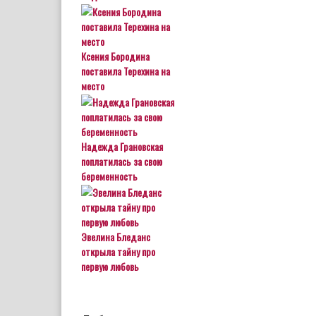
Ксения Бородина
поставила Терехина на
место
Надежда Грановская
поплатилась за свою
беременность
Эвелина Бледанс
открыла тайну про
первую любовь