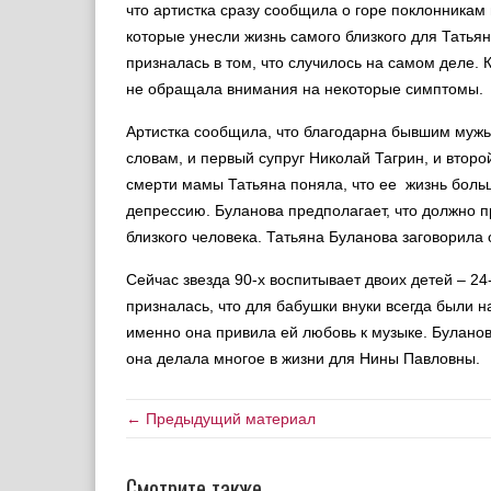
что артистка сразу сообщила о горе поклонникам 
которые унесли жизнь самого близкого для Татья
призналась в том, что случилось на самом деле.
не обращала внимания на некоторые симптомы.
Артистка сообщила, что благодарна бывшим мужь
словам, и первый супруг Николай Тагрин, и втор
смерти мамы Татьяна поняла, что ее жизнь больш
депрессию. Буланова предполагает, что должно п
близкого человека. Татьяна Буланова заговорил
Сейчас звезда 90-х воспитывает двоих детей – 24
призналась, что для бабушки внуки всегда были н
именно она привила ей любовь к музыке. Буланов
она делала многое в жизни для Нины Павловны.
← Предыдущий материал
Смотрите также