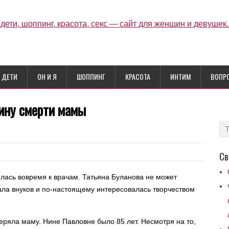
ДЕТИ
ОН И Я
ШОППИНГ
КРАСОТА
ИНТИМ
ВОПР
чину смерти мамы
Св
лась вовремя к врачам. Татьяна Буланова не может
ала внуков и по-настоящему интересовалась творчеством
теряла маму. Нине Павловне было 85 лет. Несмотря на то,