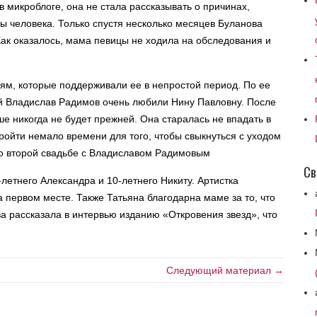
в микроблоге, она не стала рассказывать о причинах,
ны человека. Только спустя несколько месяцев Буланова
 Как оказалось, мама певицы не ходила на обследования и
ям, которые поддерживали ее в непростой период. По ее
ой Владислав Радимов очень любили Нину Павловну. После
е никогда не будет прежней. Она старалась не впадать в
ройти немало времени для того, чтобы свыкнуться с уходом
а о второй свадьбе с Владиславом Радимовым
Св
-летнего Александра и 10-летнего Никиту. Артистка
а первом месте. Также Татьяна благодарна маме за то, что
а рассказала в интервью изданию «Откровения звезд», что
Следующий материал →