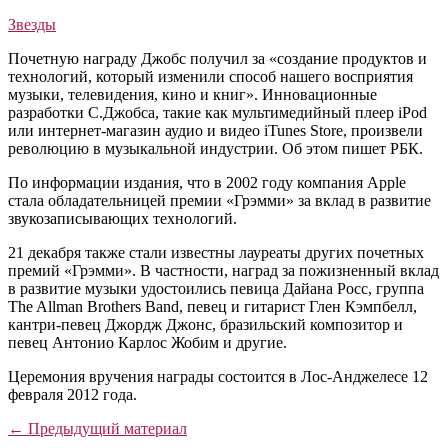
Звезды
Почетную награду Джобс получил за «создание продуктов и
технологий, который изменили способ нашего восприятия
музыки, телевидения, кино и книг». Инновационные
разработки С.Джобса, такие как мультимедийный плеер iPod
или интернет-магазин аудио и видео iTunes Store, произвели
революцию в музыкальной индустрии. Об этом пишет РБК.
По информации издания, что в 2002 году компания Apple
стала обладательницей премии «Грэмми» за вклад в развитие
звукозаписывающих технологий.
21 декабря также стали известны лауреаты других почетных
премий «Грэмми». В частности, наград за пожизненный вклад
в развитие музыки удостоились певица Дайана Росс, группа
The Allman Brothers Band, певец и гитарист Глен Кэмпбелл,
кантри-певец Джордж Джонс, бразильский композитор и
певец Антонио Карлос Жобим и другие.
Церемония вручения награды состоится в Лос-Анджелесе 12
февраля 2012 года.
← Предыдущий материал