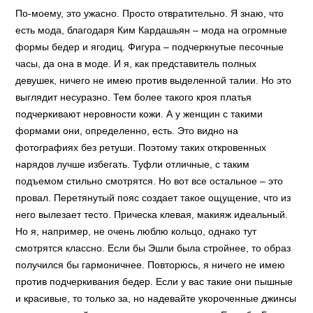
По-моему, это ужасно. Просто отвратительно. Я знаю, что
есть мода, благодаря Ким Кардашьян – мода на огромные
формы бедер и ягодиц. Фигура – подчеркнутые песочные
часы, да она в моде. И я, как представитель полных
девушек, ничего не имею против выделенной талии. Но это
выглядит несуразно. Тем более такого кроя платья
подчеркивают неровности кожи. А у женщин с такими
формами они, определенно, есть. Это видно на
фотографиях без ретуши. Поэтому таких откровенных
нарядов лучше избегать. Туфли отличные, с таким
подъемом стильно смотрятся. Но вот все остальное – это
провал. Перетянутый пояс создает такое ощущение, что из
него вылезает тесто. Прическа клевая, макияж идеальный.
Но я, например, не очень люблю кольцо, однако тут
смотрятся классно. Если бы Эшли была стройнее, то образ
получился бы гармоничнее. Повторюсь, я ничего не имею
против подчеркивания бедер. Если у вас такие они пышные
и красивые, то только за, но надевайте укороченные джинсы