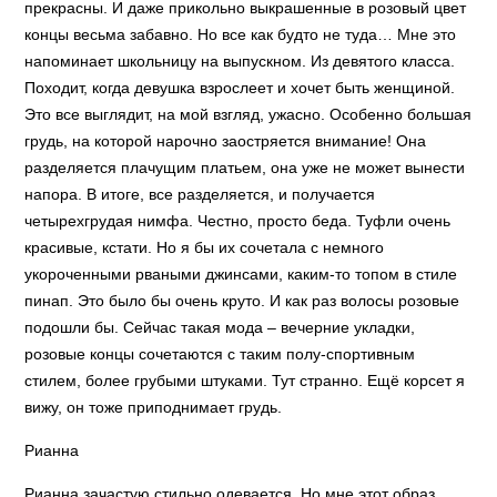
прекрасны. И даже прикольно выкрашенные в розовый цвет
концы весьма забавно. Но все как будто не туда… Мне это
напоминает школьницу на выпускном. Из девятого класса.
Походит, когда девушка взрослеет и хочет быть женщиной.
Это все выглядит, на мой взгляд, ужасно. Особенно большая
грудь, на которой нарочно заостряется внимание! Она
разделяется плачущим платьем, она уже не может вынести
напора. В итоге, все разделяется, и получается
четырехгрудая нимфа. Честно, просто беда. Туфли очень
красивые, кстати. Но я бы их сочетала с немного
укороченными рваными джинсами, каким-то топом в стиле
пинап. Это было бы очень круто. И как раз волосы розовые
подошли бы. Сейчас такая мода – вечерние укладки,
розовые концы сочетаются с таким полу-спортивным
стилем, более грубыми штуками. Тут странно. Ещё корсет я
вижу, он тоже приподнимает грудь.
Рианна
Рианна зачастую стильно одевается. Но мне этот образ