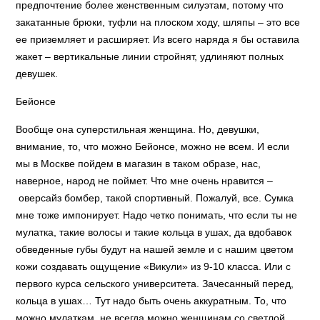
предпочтение более женственным силуэтам, потому что
закатанные брюки, туфли на плоском ходу, шляпы – это все
ее приземляет и расширяет. Из всего наряда я бы оставила
жакет – вертикальные линии стройнят, удлиняют полных
девушек.
Бейонсе
Вообще она суперстильная женщина. Но, девушки,
внимание, то, что можно Бейонсе, можно не всем. И если
мы в Москве пойдем в магазин в таком образе, нас,
наверное, народ не поймет. Что мне очень нравится –
оверсайз бомбер, такой спортивный. Пожалуй, все. Сумка
мне тоже импонирует. Надо четко понимать, что если ты не
мулатка, такие волосы и такие кольца в ушах, да вдобавок
обведенные губы будут на нашей земле и с нашим цветом
кожи создавать ощущение «Викули» из 9-10 класса. Или с
первого курса сельского университета. Зачесанный перед,
кольца в ушах… Тут надо быть очень аккуратным. То, что
можно мулаткам, не всегда можно женщинам со светлой