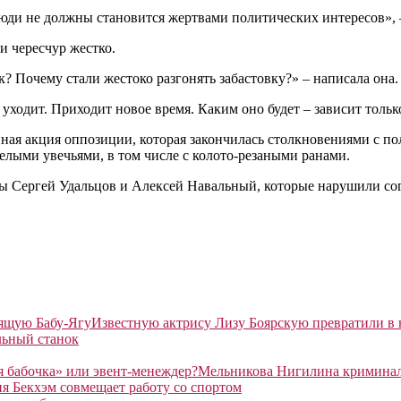
юди не должны становится жертвами политических интересов», –
и чересчур жестко.
ак? Почему стали жестоко разгонять забастовку?» – написала она.
уходит. Приходит новое время. Каким оно будет – зависит тольк
ая акция оппозиции, которая закончилась столкновениями с пол
елыми увечьями, в том числе с колото-резаными ранами.
ры Сергей Удальцов и Алексей Навальный, которые нарушили со
Известную актрису Лизу Боярскую превратили в
льный станок
Мельникова Нигилина криминаль
я Бекхэм совмещает работу со спортом