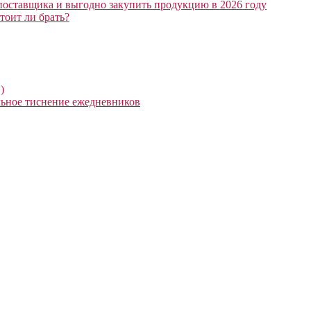
поставщика и выгодно закупить продукцию в 2026 году
тоит ли брать?
)
ьное тиснение ежедневников