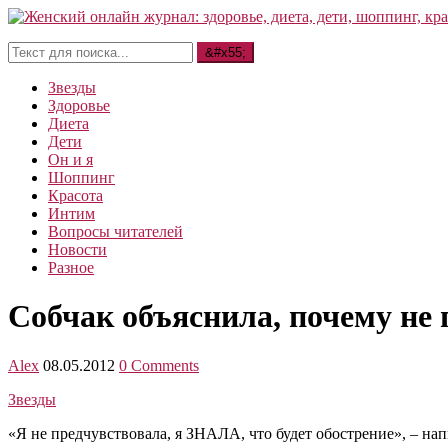
Звезды
Здоровье
Диета
Дети
Он и я
Шоппинг
Красота
Интим
Вопросы читателей
Новости
Разное
Собчак объяснила, почему н
Alex
08.05.2012
0 Comments
Звезды
«Я не предчувствовала, я ЗНАЛА, что будет обострение», – напи