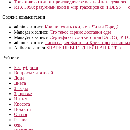
Трикотаж оптом от производителя: как найти надежного 
RTX 3050: разумный вход в мир трассировки и DLSS — с
Свежие комментарии
admin
к записи
Как получить скидку в Читай Город?
Manager
к записи
Что такое сервис доставки еды
Manager
к записи
Сертификат соответствия ЕАЭС (ТР ТС
admin
к записи
Типография Быстрый Клик: профессионал
Author
к записи
SHAPE UP BELT (ШЕЙП АП БЕЛТ)
Рубрики
Без рубрики
Вопросы читателей
Дети
Диета
Звезды
Здоровье
Интим
Красота
Новости
Он и я
Разное
секс