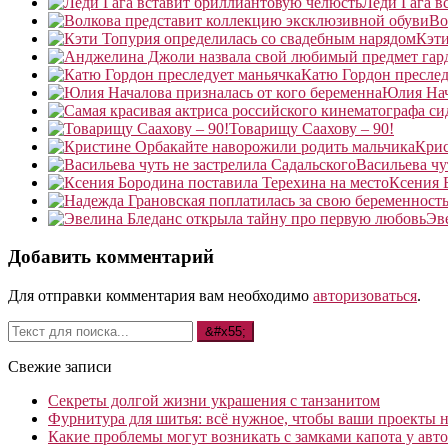
Леди Гага в
Во
Кэти
Катю Гордон преслед
Юлия Нач
Товарищу Саахову – 90!
Крис
Васильева чу
Ксения 
Эв
Добавить комментарий
Для отправки комментария вам необходимо
авторизоваться
.
Свежие записи
Секреты долгой жизни украшения с танзанитом
Фурнитура для шитья: всё нужное, чтобы ваши проекты не
Какие проблемы могут возникать с замками капота у авто