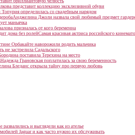
ставит бриллиантовую челюсть
лкова представит коллекцию эксклюзивной обуви
 Топурия определилась со свадебным нарядом
Анджелина Джоли назвала свой любимый предмет гардер
ует маньячка
алова призналась от кого беременна
Самая красивая актриса российского кинемато
тине Орбакайте наворожили родить мальчика
ть не застрелила Садальского
Бородина поставила Терехина на место
Надежда Грановская поплатилась за свою беременность
елина Бледанс открыла тайну про первую любовь
 развалились и выглядели как из ателье
мобилей Jaguar и как часто нужно их обслуживать