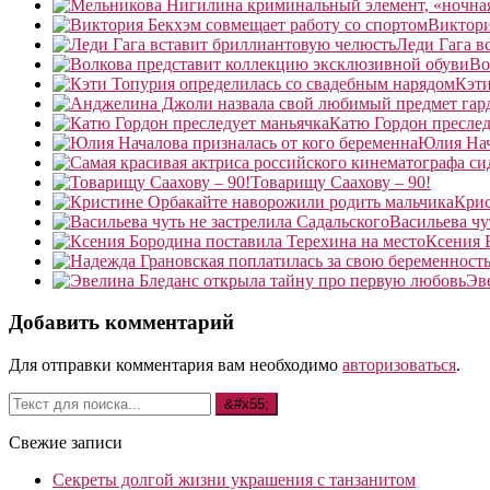
Виктори
Леди Гага в
Во
Кэти
Катю Гордон преслед
Юлия Нач
Товарищу Саахову – 90!
Крис
Васильева чу
Ксения 
Эв
Добавить комментарий
Для отправки комментария вам необходимо
авторизоваться
.
Свежие записи
Секреты долгой жизни украшения с танзанитом