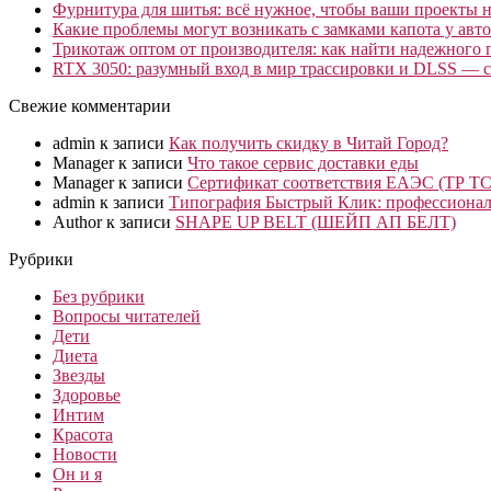
Фурнитура для шитья: всё нужное, чтобы ваши проекты не
Какие проблемы могут возникать с замками капота у авто
Трикотаж оптом от производителя: как найти надежного 
RTX 3050: разумный вход в мир трассировки и DLSS — с
Свежие комментарии
admin
к записи
Как получить скидку в Читай Город?
Manager
к записи
Что такое сервис доставки еды
Manager
к записи
Сертификат соответствия ЕАЭС (ТР ТС
admin
к записи
Типография Быстрый Клик: профессионал
Author
к записи
SHAPE UP BELT (ШЕЙП АП БЕЛТ)
Рубрики
Без рубрики
Вопросы читателей
Дети
Диета
Звезды
Здоровье
Интим
Красота
Новости
Он и я