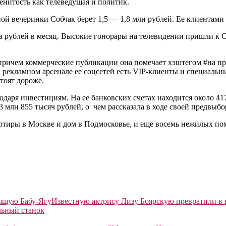
енитость как телеведущая и политик.
ой вечеринки Собчак берет 1,5 — 1,8 млн рублей. Ее клиентами 
 рублей в месяц. Высокие гонорары на телевидении пришли к Со
 причем коммерческие публикации она помечает хэштегом #на пра
рекламном арсенале ее соцсетей есть VIP-клиенты и специальные
тоят дороже.
годаря инвестициям. На ее банковских счетах находится около 41
03 млн 855 тысяч рублей, о чем рассказала в ходе своей предвыб
артиры в Москве и дом в Подмосковье, и еще восемь нежилых по
Известную актрису Лизу Боярскую превратили в
льный станок