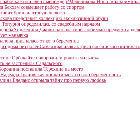
Мельникова Нигилина криминаль
я Бекхэм совмещает работу со спортом
ставит бриллиантовую челюсть
лкова представит коллекцию эксклюзивной обуви
 Топурия определилась со свадебным нарядом
Анджелина Джоли назвала свой любимый предмет гардер
ует маньячка
алова призналась от кого беременна
Самая красивая актриса российского кинемато
тине Орбакайте наворожили родить мальчика
ть не застрелила Садальского
Бородина поставила Терехина на место
Надежда Грановская поплатилась за свою беременность
елина Бледанс открыла тайну про первую любовь