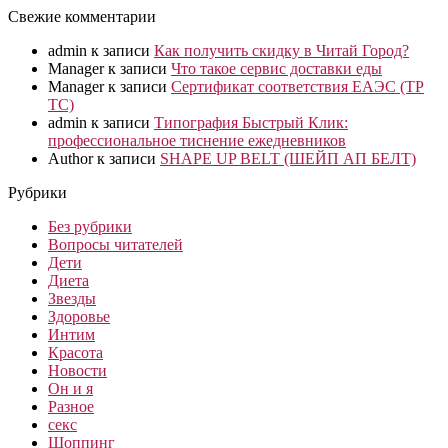
Свежие комментарии
admin
к записи
Как получить скидку в Читай Город?
Manager
к записи
Что такое сервис доставки еды
Manager
к записи
Сертификат соответствия ЕАЭС (ТР
ТС)
admin
к записи
Типография Быстрый Клик:
профессиональное тиснение ежедневников
Author
к записи
SHAPE UP BELT (ШЕЙП АП БЕЛТ)
Рубрики
Без рубрики
Вопросы читателей
Дети
Диета
Звезды
Здоровье
Интим
Красота
Новости
Он и я
Разное
секс
Шоппинг