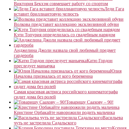
Виктория Бекхэм совмещает работу со спортом
Леди Гага
вставит бриллиантовую челюсть
Волкова представит коллекцию эксклюзивной обуви
Кэти Топурия определилась со свадебным нарядом
Анджелина Джоли назвала свой любимый предмет
гардероба
Катю Гордон
преследует маньячка
Юлия
Началова призналась от кого беременна
Самая красивая актриса российского кинематографа
сидит дома без ролей
Товарищу Саахову – 90!
Кристине Орбакайте наворожили родить мальчика
Васильева
чуть не застрелила Садальского
Ксения