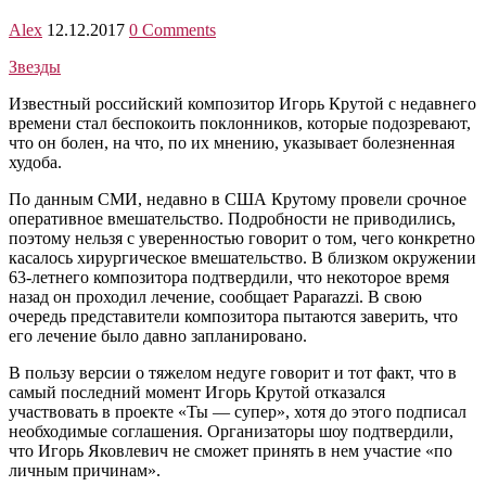
Alex
12.12.2017
0 Comments
Звезды
Известный российский композитор Игорь Крутой с недавнего
времени стал беспокоить поклонников, которые подозревают,
что он болен, на что, по их мнению, указывает болезненная
худоба.
По данным СМИ, недавно в США Крутому провели срочное
оперативное вмешательство. Подробности не приводились,
поэтому нельзя с уверенностью говорит о том, чего конкретно
касалось хирургическое вмешательство. В близком окружении
63-летнего композитора подтвердили, что некоторое время
назад он проходил лечение, сообщает Paparazzi. В свою
очередь представители композитора пытаются заверить, что
его лечение было давно запланировано.
В пользу версии о тяжелом недуге говорит и тот факт, что в
самый последний момент Игорь Крутой отказался
участвовать в проекте «Ты — супер», хотя до этого подписал
необходимые соглашения. Организаторы шоу подтвердили,
что Игорь Яковлевич не сможет принять в нем участие «по
личным причинам».